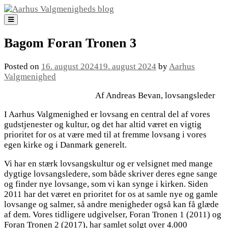
Skip
to
content
Bagom Foran Tronen 3
Posted on
16. august 2024
19. august 2024
by
Aarhus
Valgmenighed
Af Andreas Bevan, lovsangsleder
I Aarhus Valgmenighed er lovsang en central del af vores
gudstjenester og kultur, og det har altid været en vigtig
prioritet for os at være med til at fremme lovsang i vores
egen kirke og i Danmark generelt.
Vi har en stærk lovsangskultur og er velsignet med mange
dygtige lovsangsledere, som både skriver deres egne sange
og finder nye lovsange, som vi kan synge i kirken. Siden
2011 har det været en prioritet for os at samle nye og gamle
lovsange og salmer, så andre menigheder også kan få glæde
af dem. Vores tidligere udgivelser, Foran Tronen 1 (2011) og
Foran Tronen 2 (2017), har samlet solgt over 4.000