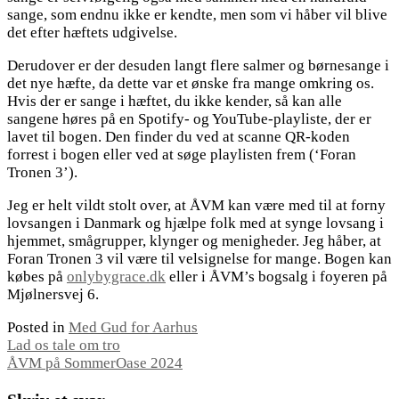
sange, som endnu ikke er kendte, men som vi håber vil blive
det efter hæftets udgivelse.
Derudover er der desuden langt flere salmer og børnesange i
det nye hæfte, da dette var et ønske fra mange omkring os.
Hvis der er sange i hæftet, du ikke kender, så kan alle
sangene høres på en Spotify- og YouTube-playliste, der er
lavet til bogen. Den finder du ved at scanne QR-koden
forrest i bogen eller ved at søge playlisten frem (‘Foran
Tronen 3’).
Jeg er helt vildt stolt over, at ÅVM kan være med til at forny
lovsangen i Danmark og hjælpe folk med at synge lovsang i
hjemmet, smågrupper, klynger og menigheder. Jeg håber, at
Foran Tronen 3 vil være til velsignelse for mange. Bogen kan
købes på
onlybygrace.dk
eller i ÅVM’s bogsalg i foyeren på
Mjølnersvej 6.
Posted in
Med Gud for Aarhus
Indlægsnavigation
Lad os tale om tro
ÅVM på SommerOase 2024