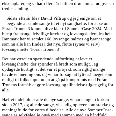
eksemplarer, og vi har i flere år haft en drøm om at udgive en
tredje samling.
Sidste efterår blev David Viftrup og jeg enige om at
begynde at samle sange til et nyt sanghæfte, for at se om
Foran Tronen 3 kunne blive klar til SommerOase 2024. Med
hjælp fra mange frivillige kræfter og lovsangsledere fra hele
Danmark har vi samlet 168 lovsange, salmer og børnesange,
som nu alle kan findes i det nye, flotte (synes vi selv)
lovsangshæfte ‘Foran Tronen 3’.
Det har været en spændende udfordring at lave et
lovsangshæfte, der spænder så bredt som muligt. Jeg
opdagede hurtigt, at det var et projekt, som rigtig mange
havde en mening om, og vi har forsøgt at lytte så meget som
muligt til folks input uden at gå på kompromis med Foran
Tronens formål: at gøre lovsang og tilbedelse tilgængelig for
alle.
Hæftet indeholder alle de nye sange, vi har sunget i kirken
siden 2017, og alle de sange, vi stadig oplever som stærke og
meningsfulde for vores tilbedelse. Alle de nye SommerOase-
sange er selvfølgelig også med sammen med en håndfuld