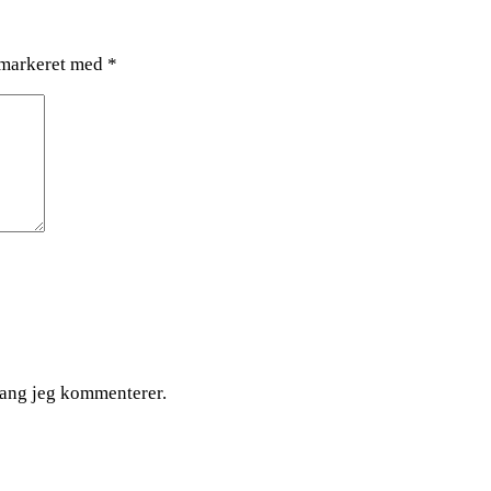
 markeret med
*
gang jeg kommenterer.