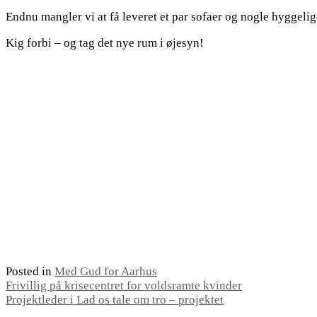
Endnu mangler vi at få leveret et par sofaer og nogle hyggeli
Kig forbi – og tag det nye rum i øjesyn!
Posted in
Med Gud for Aarhus
Indlægsnavigation
Frivillig på krisecentret for voldsramte kvinder
Projektleder i Lad os tale om tro – projektet