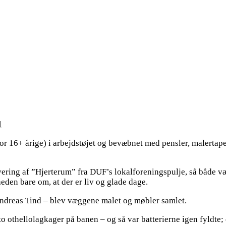
d
 16+ årige) i arbejdstøjet og bevæbnet med pensler, malertape 
vering af ”Hjerterum” fra DUF’s lokalforeningspulje, så både v
gheden bare om, at der er liv og glade dage.
 Andreas Tind – blev væggene malet og møbler samlet.
to othellolagkager på banen – og så var batterierne igen fyldte