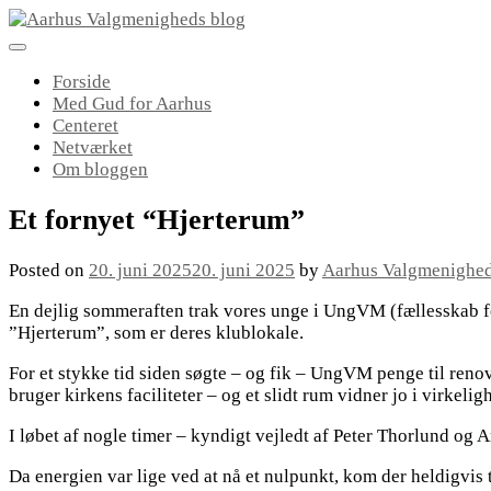
Skip
to
content
Forside
Med Gud for Aarhus
Centeret
Netværket
Om bloggen
Et fornyet “Hjerterum”
Posted on
20. juni 2025
20. juni 2025
by
Aarhus Valgmenighe
En dejlig sommeraften trak vores unge i UngVM (fællesskab for
”Hjerterum”, som er deres klublokale.
For et stykke tid siden søgte – og fik – UngVM penge til reno
bruger kirkens faciliteter – og et slidt rum vidner jo i virkeli
I løbet af nogle timer – kyndigt vejledt af Peter Thorlund og
Da energien var lige ved at nå et nulpunkt, kom der heldigvis 