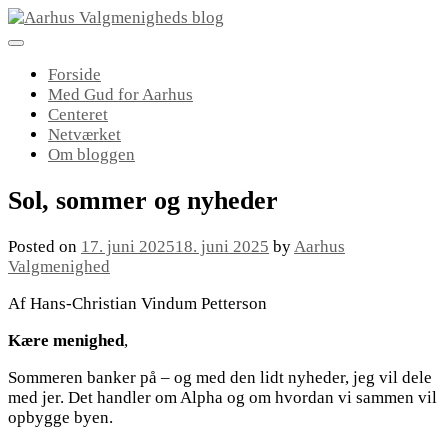
Skip
to
content
Forside
Med Gud for Aarhus
Centeret
Netværket
Om bloggen
Sol, sommer og nyheder
Posted on
17. juni 2025
18. juni 2025
by
Aarhus
Valgmenighed
Af Hans-Christian Vindum Petterson
Kære menighed
,
Sommeren banker på – og med den lidt nyheder, jeg vil dele
med jer. Det handler om Alpha og om hvordan vi sammen vil
opbygge byen.