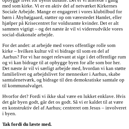
opbygge livet for byens udsatte. Det er vi allerede i gang
med som kirke. Vi er en aktiv del af netværket Kirkernes
Sociale Arbejde. Mange er engageret i vores klubtilbud for
børn i Åbyhøjgaard, støtter op om værestedet Hamlet, eller
hjælper på Krisecentret for voldsramte kvinder. Det er alt
sammen vigtigt – og det næste år vil vi videreudvikle vores
social-diakonale arbejde.
For det andet: at arbejde med vores offentlige rolle som
kirke – hvilken kultur vil vi bidrage til som en del af
Aarhus? For vi har noget relevant at sige i det offentlige rum
og vi kan bidrage til at opbygge byen for alle som bor her.
Det næste år vil vi særligt arbejde med, hvordan vi kan støtte
familielivet og arbejdslivet for mennesker i Aarhus, skabe
samtalenetværk, og bidrage til den demokratiske samtale op
til kommunalvalget.
Hvorfor det? Fordi vi ikke skal være en lukket enklave. Hvis
det går byen godt, går det os godt. Så vi er kaldet til at være
en konstruktiv del af Aarhus; centreret om Jesus – involveret
i byen.
Tak fordi du læste med.