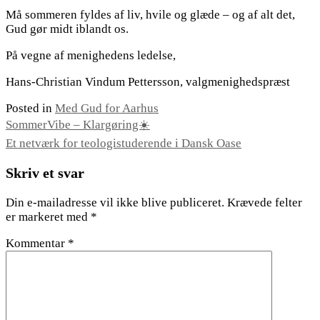
Må sommeren fyldes af liv, hvile og glæde – og af alt det,
Gud gør midt iblandt os.
På vegne af menighedens ledelse,
Hans-Christian Vindum Pettersson, valgmenighedspræst
Posted in
Med Gud for Aarhus
Indlægsnavigation
SommerVibe – Klargøring☀️
Et netværk for teologistuderende i Dansk Oase
Skriv et svar
Din e-mailadresse vil ikke blive publiceret.
Krævede felter
er markeret med
*
Kommentar
*