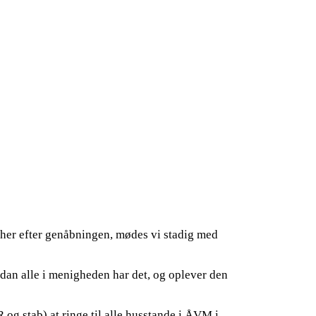
 her efter genåbningen, mødes vi stadig med
rdan alle i menigheden har det, og oplever den
og stab) at ringe til alle husstande i ÅVM i