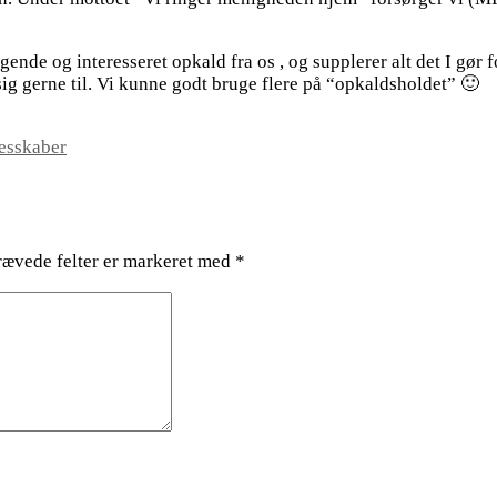
søgende og interesseret opkald fra os , og supplerer alt det I gø
 sig gerne til. Vi kunne godt bruge flere på “opkaldsholdet” 🙂
lesskaber
ævede felter er markeret med
*