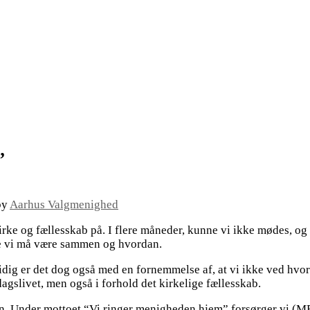
”
by
Aarhus Valgmenighed
rke og fællesskab på. I flere måneder, kunne vi ikke mødes, og
e vi må være sammen og hvordan.
tidig er det dog også med en fornemmelse af, at vi ikke ved hvo
dagslivet, men også i forhold det kirkelige fællesskab.
en. Under mottoet “Vi ringer menigheden hjem” forsørger vi (MR 