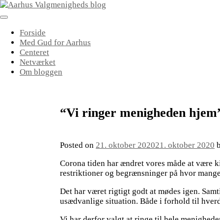
Skip
to
content
Forside
Med Gud for Aarhus
Centeret
Netværket
Om bloggen
“Vi ringer menigheden hjem
Posted on
21. oktober 2020
21. oktober 2020
Corona tiden har ændret vores måde at være ki
restriktioner og begrænsninger på hvor mang
Det har været rigtigt godt at mødes igen. Sam
usædvanlige situation. Både i forhold til hver
Vi har derfor valgt at ringe til hele menighed