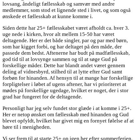
lovsang, åndeligt fællesskab og samvær med andre
medlemmer, som stod et lignende sted i livet, og som også
ønskede et fællesskab at kunne komme i.
Siden dette har 25+ fællesskabet været afholdt ca. hver 3.
uge nede i kirken, hvor alt mellem 15-50 har været
deltagende. Her er det både singler, par og par med børn,
som har kigget forbi, og har deltaget på den måde, der
passede dem bedst. Aftenerne har budt på madfællesskab,
god tid til at lovsynge sammen og til at søge Gud på
forskellige måder. Dette har blandt andet været gennem
deling af vidnesbyrd, stilhed til at lytte efter Gud samt
forbøn for hinanden. Af hensyn til at mange har forskellige
forpligtelser i løbet af ugens aftener, har vi prioriteret at
mødes på forskellige ugedage, hvilket er noget, der i stor
grad har fungeret for de deltagende.
Personligt har jeg selv fundet stor glæde i at komme i 25+.
Her er netop ønsket om fællesskab med hinanden og Gud
blevet opfyldt, hvilket har givet mig en fornyet følelse af at
høre til i menigheden.
Vi ser frem til at starte 25+ op igen her efter sommerferien.