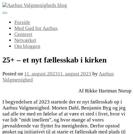
Skip
to
content
Forside
Med Gud for Aarhus
Centeret
Netværket
Om bloggen
25+ – et nyt fællesskab i kirken
Posted on
11. august 2023
11. august 2023
by
Aarhus
Valgmenighed
Af Rikke Hartman Norup
I begyndelsen af 2023 startede der er nyt fællesskab op i
Aarhus Valgmenighed. Morten Dahl, Benjamin Byg og jeg
sad alle tre med en følelse af at være et sted i livet, hvor vi
var lidt ”midt imellem”, og hvor mange af vores
jævnaldrende var flyttet fra menigheden. Derfor opstod
ønsket og initiativet til at starte et fællesskab med plads til