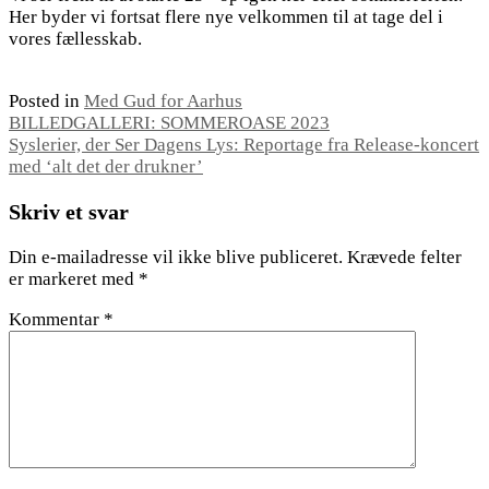
Her byder vi fortsat flere nye velkommen til at tage del i
vores fællesskab.
Posted in
Med Gud for Aarhus
Indlægsnavigation
BILLEDGALLERI: SOMMEROASE 2023
Syslerier, der Ser Dagens Lys: Reportage fra Release-koncert
med ‘alt det der drukner’
Skriv et svar
Din e-mailadresse vil ikke blive publiceret.
Krævede felter
er markeret med
*
Kommentar
*