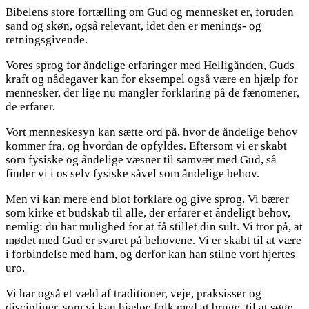
Bibelens store fortælling om Gud og mennesket er, foruden
sand og skøn, også relevant, idet den er menings- og
retningsgivende.
Vores sprog for åndelige erfaringer med Helligånden, Guds
kraft og nådegaver kan for eksempel også være en hjælp for
mennesker, der lige nu mangler forklaring på de fænomener,
de erfarer.
Vort menneskesyn kan sætte ord på, hvor de åndelige behov
kommer fra, og hvordan de opfyldes. Eftersom vi er skabt
som fysiske og åndelige væsner til samvær med Gud, så
finder vi i os selv fysiske såvel som åndelige behov.
Men vi kan mere end blot forklare og give sprog. Vi bærer
som kirke et budskab til alle, der erfarer et åndeligt behov,
nemlig: du har mulighed for at få stillet din sult. Vi tror på, at
mødet med Gud er svaret på behovene. Vi er skabt til at være
i forbindelse med ham, og derfor kan han stilne vort hjertes
uro.
Vi har også et væld af traditioner, veje, praksisser og
discipliner, som vi kan hjælpe folk med at bruge, til at søge