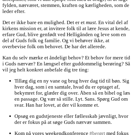
fylden, nærværet, stemmen, kraften og kærligheden, som de
leder efter.
Det er ikke bare en mulighed. Det er et
must.
En vital del af
kirkens mission er, at invitere folk til at lære Jesus at kende,
erfare Gud, blive genfødt ved Helligånden og leve som en
del af Guds folk og familie. Og vi behøver ikke, at
overbevise folk om behovet. De har det allerede.
Kan du selv mærke et åndeligt behov? Et behov for mere tid
i Guds nærvær? En længsel efter guddommelig berøring? Så
vil jeg helt konkret anbefale dig tre ting:
Tillæg dig en ny vane og brug hver dag tid til bøn. Sig
hver dag, som i en samtale, hvad du er optaget af,
bekymret for, glæder dig over. Åben så en bibel og læs
en passage. Og vær så stille. Lyt. Sans. Spørg Gud om
svar. Han har lovet, at der vil komme et.
Opsøg en gudstjeneste eller fællesskab jævnligt, hvor
der er fokus på at søge Guds nærvær sammen.
Kom på vores weekendkonference
#berørt
med fokus