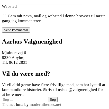
Websted
Gem mit navn, mail og websted i denne browser til næste
gang jeg kommenterer.
Aarhus Valgmenighed
Mjølnersvej 6
8230 Åbyhøj
Tlf. 8612 2835
Vil du være med?
Vi vil altid gerne have flere frivillige med, som har lyst til at
kommunikere historier. Skriv til nyhed@valgmenighed for
at høre mere.
Søg
efter:
Theme: luna by
modernthemes.net