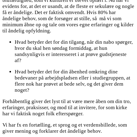
blufærdighed, som vi kulturelt er blevet oplært i. Nu har vi
evidens for, at det er usandt, at de fleste er sekulære og nogle
få er åndelige. Det er faktisk omvendt. Hvis 80% har
åndelige behov, som de forsøger at stille, så må vi som
minimum åbne op og tale om vores egne erfaringer og kilder
til åndelig opfyldning.
Hvad betyder det for din tilgang, når din nabo spørger,
hvor du skal hen søndag formiddag, at hun
sandsynligvis er interesseret i at prøve gudstjeneste
af?
Hvad betyder det for din åbenhed omkring dine
bedevaner på arbejdspladsen eller i studiegruppen, at
flere nok har prøvet at bede selv, og det giver dem
noget?
Forhåbentlig giver det lyst til at være mere åben om din tro,
erfaringer, praksisser, og mod til at invitere, for som kirke
har vi faktisk noget folk efterspørger.
Vi har fx en fortælling, et sprog og et verdensbillede, som
giver mening og forklarer det åndelige behov.