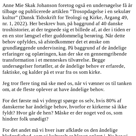
Anne Mie Skak Johanson foretog også en undersøgelse få år
tilbage og publicerede artiklen ”Trosopdagelse i en sekulær
kultur” (Dansk Tidsskrift for Teologi og Kirke, Årgang 49,
nr. 1, 2022). Her beskrev hun, på baggrund af 40 danske
troshistorier, at der tegnede sig et billede af, at der i tiden er
en en stor længsel efter guddommelig berøring. Når dette
behov opfyldes, så afstedkommer det et ønske om
grundlæggende undervisning. På baggrund af de åndelige
erfaringer og oplæringen, kan der ske en gennemgribende
transformation i et menneskes tilværelse. Begge
undersøgelser fortæller, at de åndelige behov er erfarede,
faktiske, og kalder på et svar fra os som kirke.
Jeg tror flere ting må ske med os, når vi vænner os til tanken
om, at de fleste oplever at have åndelige behov.
For det første må vi ydmygt spørge os selv, hvis 80% af
danskerne har åndelige behov, hvorfor er kirkerne så ikke
fyldt? Hvor går de hen? Måske er der noget ved os, som
hindrer folk unødigt?
For det andet må vi hver især afklæde os den åndelige