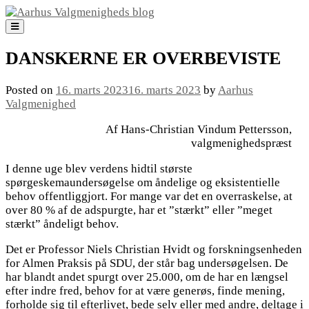
Skip
to
content
DANSKERNE ER OVERBEVISTE
Posted on
16. marts 2023
16. marts 2023
by
Aarhus
Valgmenighed
Af Hans-Christian Vindum Pettersson,
valgmenighedspræst
I denne uge blev verdens hidtil største
spørgeskemaundersøgelse om åndelige og eksistentielle
behov offentliggjort. For mange var det en overraskelse, at
over 80 % af de adspurgte, har et ”stærkt” eller ”meget
stærkt” åndeligt behov.
Det er Professor Niels Christian Hvidt og forskningsenheden
for Almen Praksis på SDU, der står bag undersøgelsen. De
har blandt andet spurgt over 25.000, om de har en længsel
efter indre fred, behov for at være generøs, finde mening,
forholde sig til efterlivet, bede selv eller med andre, deltage i