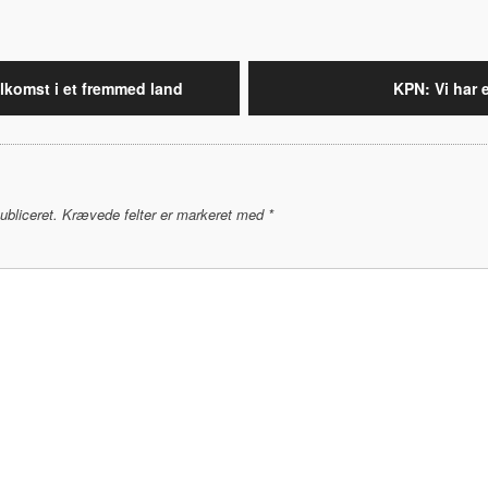
gation
komst i et fremmed land
KPN: Vi har 
ubliceret.
Krævede felter er markeret med
*