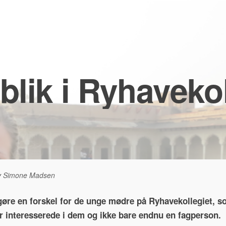
blik i Ryhaveko
y
Simone Madsen
gøre en forskel for de unge mødre på Ryhavekollegiet, s
t er interesserede i dem og ikke bare endnu en fagperson.