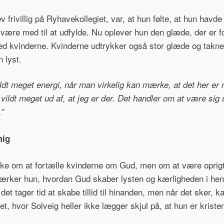
ev frivillig på Ryhavekollegiet, var, at hun følte, at hun havd
være med til at udfylde. Nu oplever hun den glæde, der er 
 med kvinderne. Kvinderne udtrykker også stor glæde og tak
n lyst.
ildt meget energi, når man virkelig kan mærke, at det her er 
lt vildt meget ud af, at jeg er der. Det handler om at være sig 
v.”
mig
kke om at fortælle kvinderne om Gud, men om at være oprigt
rker hun, hvordan Gud skaber lysten og kærligheden i hende
 det tager tid at skabe tillid til hinanden, men når det sker, 
t, hvor Solveig heller ikke lægger skjul på, at hun er kriste