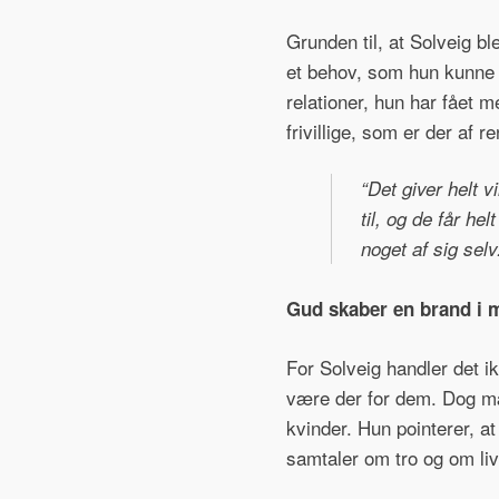
Grunden til, at Solveig bl
et behov, som hun kunne 
relationer, hun har fået
frivillige, som er der af re
“Det giver helt v
til, og de får he
noget af sig sel
Gud skaber en brand i 
For Solveig handler det i
være der for dem. Dog mæ
kvinder. Hun pointerer, at
samtaler om tro og om live