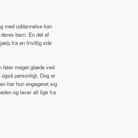
gang med uddannelse kan
 deres barn. En del af
lp fra en frivillig står
un føler meget glæde ved
g også personligt. Dog er
gen har hun engageret sig
den og laver alt lige fra