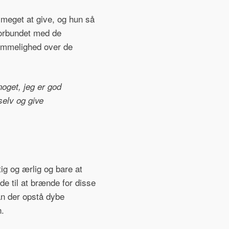
e meget at give, og hun så
forbundet med de
nemmelighed over de
noget, jeg er god
selv og give
ig og ærlig og bare at
 til at brænde for disse
kan der opstå dybe
n.