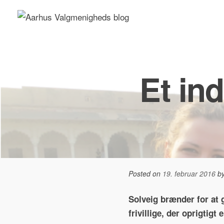
Skip
to
content
Et ind
Posted on
19. februar 2016
b
Solveig brænder for at 
frivillige, der oprigtig