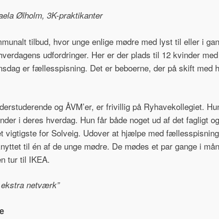
ela Ølholm, 3K-praktikanter
munalt tilbud, hvor unge enlige mødre med lyst til eller i 
l hverdagens udfordringer. Her er der plads til 12 kvinder med
onsdag er fællesspisning. Det er beboerne, der på skift med hjæ
derstuderende og ÅVM’er, er frivillig på Ryhavekollegiet. H
nder i deres hverdag. Hun får både noget ud af det fagligt o
det vigtigste for Solveig. Udover at hjælpe med fællesspisnin
lknyttet til én af de unge mødre. De mødes et par gange i måne
n tur til IKEA.
t ekstra netværk”
e