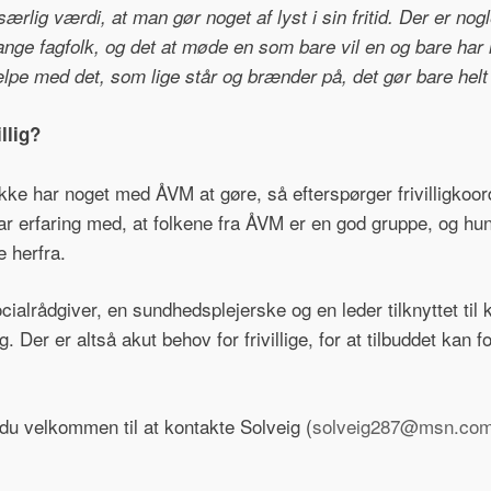
særlig værdi, at man gør noget af lyst i sin fritid. Der er no
ge fagfolk, og det at møde en som bare vil en og bare har l
ælpe med det, som lige står og brænder på, det gør bare helt 
llig?
kke har noget med ÅVM at gøre, så efterspørger frivilligkoo
 har erfaring med, at folkene fra ÅVM er en god gruppe, og hu
e herfra.
ialrådgiver, en sundhedsplejerske og en leder tilknyttet til k
eig. Der er altså akut behov for frivillige, for at tilbuddet ka
 du velkommen til at kontakte Solveig (
solveig287@msn.co