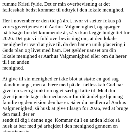
rumme Kristi fylde. Det er min overbevisning at det
fællesskab bedst kommer til udtryk i den lokale menighed.
Her i november er den tid på året, hvor vi sætter fokus på
vores givertjeneste til Aarhus Valgmenighed, og spørger
på tilsagn for det kommende år, så vi kan lægge budgettet for
2026. Det gør vi i fuld overbevisning om, at den lokale
menighed er værd at give til, da den har en unik placering i
Guds plan og livet med ham. Det gælder uanset om din
lokale menighed er Aarhus Valgmenighed eller om du hører
til i en anden
menighed.
At give til sin menighed er ikke blot at støtte en god sag
blandt mange, men at bære med på det fællesskab Gud har
givet en særlig funktion og et særligt løfte til. Med din
givertjeneste tager du medansvar for dit åndelige hjem og
familie og den vision den bærer. Så er du medlem af Aarhus
Valgmenighed, så husk at give tilsagn for 2026, ved at bruge
den mail, der er
sendt til dig i denne uge. Kommer du I en anden kirke så
husk at bær med på arbejdet i den menighed gennem en
givertjeneste.