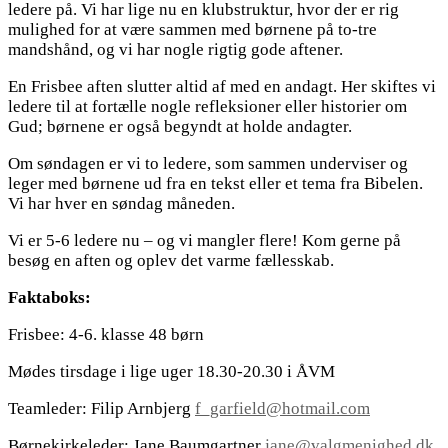
ledere på. Vi har lige nu en klubstruktur, hvor der er rig
mulighed for at være sammen med børnene på to-tre
mandshånd, og vi har nogle rigtig gode aftener.
En Frisbee aften slutter altid af med en andagt. Her skiftes vi
ledere til at fortælle nogle refleksioner eller historier om
Gud; børnene er også begyndt at holde andagter.
Om søndagen er vi to ledere, som sammen underviser og
leger med børnene ud fra en tekst eller et tema fra Bibelen.
Vi har hver en søndag måneden.
Vi er 5-6 ledere nu – og vi mangler flere! Kom gerne på
besøg en aften og oplev det varme fællesskab.
Faktaboks:
Frisbee: 4-6. klasse 48 børn
Mødes tirsdage i lige uger 18.30-20.30 i ÅVM
Teamleder: Filip Arnbjerg
f_garfield@hotmail.com
Børnekirkeleder: Jane Baumgartner
jane@valgmenighed.dk