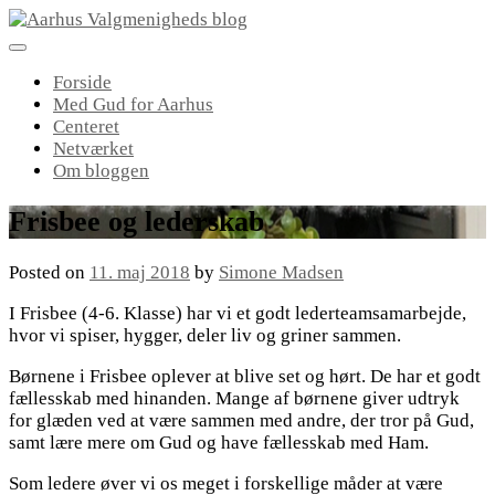
Skip
to
content
Forside
Med Gud for Aarhus
Centeret
Netværket
Om bloggen
Frisbee og lederskab
Posted on
11. maj 2018
by
Simone Madsen
I Frisbee (4-6. Klasse) har vi et godt lederteamsamarbejde,
hvor vi spiser, hygger, deler liv og griner sammen.
Børnene i Frisbee oplever at blive set og hørt. De har et godt
fællesskab med hinanden. Mange af børnene giver udtryk
for glæden ved at være sammen med andre, der tror på Gud,
samt lære mere om Gud og have fællesskab med Ham.
Som ledere øver vi os meget i forskellige måder at være