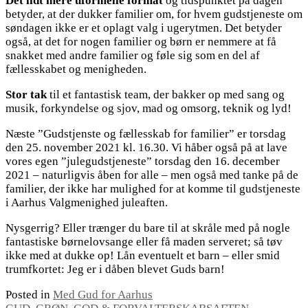
Det lidt mere uformelle format
og tidspunktet på dagen
betyder, at der dukker familier om, for hvem gudstjeneste om
søndagen ikke er et oplagt valg i ugerytmen. Det betyder
også, at det for nogen familier og børn er nemmere at få
snakket med andre familier og føle sig som en del af
fællesskabet og menigheden.
Stor tak
til et fantastisk team, der bakker op med sang og
musik, forkyndelse og sjov, mad og omsorg, teknik og lyd!
Næste ”Gudstjenste og fællesskab for familier” er torsdag
den 25. november 2021 kl. 16.30. Vi håber også på at lave
vores egen ”julegudstjeneste” torsdag den 16. december
2021 – naturligvis åben for alle – men også med tanke på de
familier, der ikke har mulighed for at komme til gudstjeneste
i Aarhus Valgmenighed juleaften.
Nysgerrig? Eller trænger du bare til at skråle med på nogle
fantastiske børnelovsange eller få maden serveret; så tøv
ikke med at dukke op! Lån eventuelt et barn – eller smid
trumfkortet: Jeg er i dåben blevet Guds barn!
Posted in
Med Gud for Aarhus