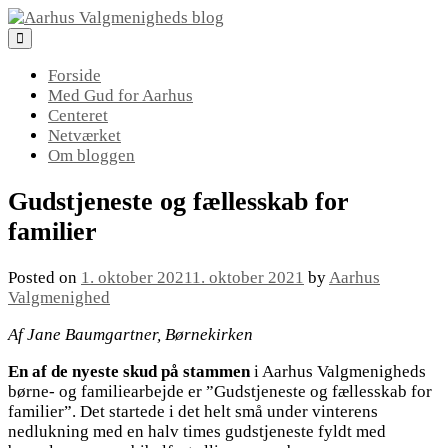
Skip
to
content
Forside
Med Gud for Aarhus
Centeret
Netværket
Om bloggen
Gudstjeneste og fællesskab for
familier
Posted on
1. oktober 2021
1. oktober 2021
by
Aarhus
Valgmenighed
Af Jane Baumgartner, Børnekirken
En af de nyeste skud på stammen
i Aarhus Valgmenigheds
børne- og familiearbejde er ”Gudstjeneste og fællesskab for
familier”. Det startede i det helt små under vinterens
nedlukning med en halv times gudstjeneste fyldt med