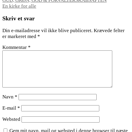
Indlægsnavigation
GUD, GRØN, GOD & FORVALTERSKABSAFTEN
En kirke for alle
Skriv et svar
Din e-mailadresse vil ikke blive publiceret.
Krævede felter
er markeret med
*
Kommentar
*
Navn
*
E-mail
*
Websted
Gem mit navn, mail og websted i denne browser til næste