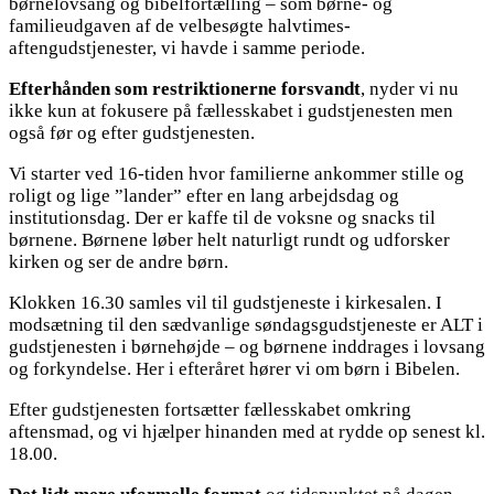
børnelovsang og bibelfortælling – som børne- og
familieudgaven af de velbesøgte halvtimes-
aftengudstjenester, vi havde i samme periode.
Efterhånden som restriktionerne forsvandt
, nyder vi nu
ikke kun at fokusere på fællesskabet i gudstjenesten men
også før og efter gudstjenesten.
Vi starter ved 16-tiden hvor familierne ankommer stille og
roligt og lige ”lander” efter en lang arbejdsdag og
institutionsdag. Der er kaffe til de voksne og snacks til
børnene. Børnene løber helt naturligt rundt og udforsker
kirken og ser de andre børn.
Klokken 16.30 samles vil til gudstjeneste i kirkesalen. I
modsætning til den sædvanlige søndagsgudstjeneste er ALT i
gudstjenesten i børnehøjde – og børnene inddrages i lovsang
og forkyndelse. Her i efteråret hører vi om børn i Bibelen.
Efter gudstjenesten fortsætter fællesskabet omkring
aftensmad, og vi hjælper hinanden med at rydde op senest kl.
18.00.