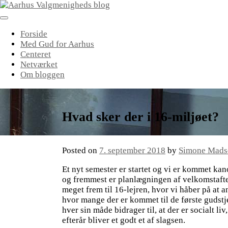
Skip
to
content
Forside
Med Gud for Aarhus
Centeret
Netværket
Om bloggen
Hvad sker der i 16-miljøet?
Posted on
7. september 2018
by
Simone Mads
Et nyt semester er startet og vi er kommet kano
og fremmest er planlægningen af velkomstaften
meget frem til 16-lejren, hvor vi håber på at 
hvor mange der er kommet til de første gudstje
hver sin måde bidrager til, at der er socialt liv
efterår bliver et godt et af slagsen.