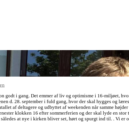
en
n godt i gang. Det emmer af liv og optimisme i 16-miljøet, hvor 
en d. 28. september i fuld gang, hvor der skal hygges og læres
antallet af deltagere og udbyttet af weekenden når samme højder 
nester klokken 16 efter sommerferien og der skal lyde en stor t
, således at nye i kirken bliver set, hørt og spurgt ind til. . Vi e