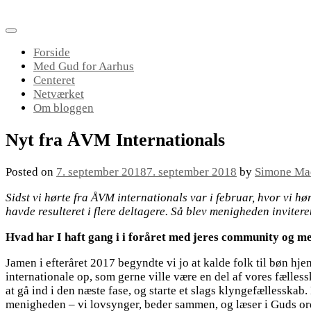
Skip
to
content
Forside
Med Gud for Aarhus
Centeret
Netværket
Om bloggen
Nyt fra ÅVM Internationals
Posted on
7. september 2018
7. september 2018
by
Simone Ma
Sidst vi hørte fra ÅVM internationals var i februar, hvor vi h
havde resulteret i flere deltagere. Så blev menigheden invitere
Hvad har I haft gang i i foråret med jeres community og m
Jamen i efteråret 2017 begyndte vi jo at kalde folk til bøn h
internationale op, som gerne ville være en del af vores fælle
at gå ind i den næste fase, og starte et slags klyngefællesskab
menigheden – vi lovsynger, beder sammen, og læser i Guds ord. 