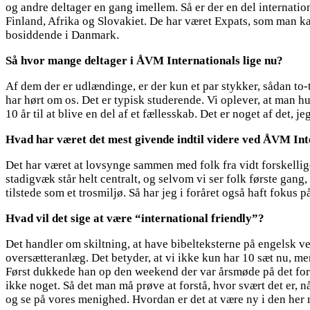
og andre deltager en gang imellem. Så er der en del internatio
Finland, Afrika og Slovakiet. De har været Expats, som man kald
bosiddende i Danmark.
Så hvor mange deltager i ÅVM Internationals lige nu?
Af dem der er udlændinge, er der kun et par stykker, sådan to-tr
har hørt om os. Det er typisk studerende. Vi oplever, at man hu
10 år til at blive en del af et fællesskab. Det er noget af det, j
Hvad har været det mest givende indtil videre ved ÅVM Int
Det har været at lovsynge sammen med folk fra vidt forskellige
stadigvæk står helt centralt, og selvom vi ser folk første gang, 
tilstede som et trosmiljø. Så har jeg i foråret også haft fokus
Hvad vil det sige at være “international friendly”?
Det handler om skiltning, at have bibelteksterne på engelsk ve
oversætteranlæg. Det betyder, at vi ikke kun har 10 sæt nu, men
Først dukkede han op den weekend der var årsmøde på det fork
ikke noget. Så det man må prøve at forstå, hvor svært det er, når
og se på vores menighed. Hvordan er det at være ny i den her m