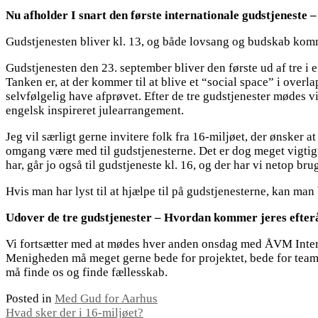
Nu afholder I snart den første internationale gudstjeneste 
Gudstjenesten bliver kl. 13, og både lovsang og budskab kommer t
Gudstjenesten den 23. september bliver den første ud af tre i e
Tanken er, at der kommer til at blive et “social space” i over
selvfølgelig have afprøvet. Efter de tre gudstjenester mødes v
engelsk inspireret julearrangement.
Jeg vil særligt gerne invitere folk fra 16-miljøet, der ønsker 
omgang være med til gudstjenesterne. Det er dog meget vigtigt 
har, går jo også til gudstjeneste kl. 16, og der har vi netop br
Hvis man har lyst til at hjælpe til på gudstjenesterne, kan ma
Udover de tre gudstjenester – Hvordan kommer jeres efterår
Vi fortsætter med at mødes hver anden onsdag med ÅVM Interna
Menigheden må meget gerne bede for projektet, bede for teame
må finde os og finde fællesskab.
Posted in
Med Gud for Aarhus
Indlægsnavigation
Hvad sker der i 16-miljøet?