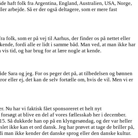
både haft folk fra Argentina, England, Australien, USA, Norge,
ler arbejde. Så er der også deltagere, som er mere fast
 folk, som er på vej til Aarhus, der finder os på nettet eller
 kende, fordi alle er lidt i samme båd. Man ved, at man ikke har
n vis tid, og har brug for at lære nogle at kende.
åde Sara og jeg. For os peger det på, at tilbedelsen og bønnen
ror eller ej, det kan de selv fortælle om, hvis de vil. Men vi er
. Nu har vi faktisk fået sponsoreret et helt nyt
forsøgt at blive en del af vores fællesskab her i december.
 15. Så dukkede han op på en klyngesøndag, og der var heller
slet ikke kan et ord dansk. Jeg har prøvet at tage de briller på,
rdi man ikke kender det danske sprog eller den danske kultur.