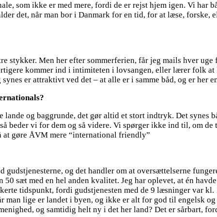
nale, som ikke er med mere, fordi de er rejst hjem igen. Vi har 
er det, når man bor i Danmark for en tid, for at læse, forske, el
e stykker. Men her efter sommerferien, får jeg mails hver uge fra
rtigere kommer ind i intimiteten i lovsangen, eller lærer folk at
eg synes er attraktivt ved det – at alle er i samme båd, og er her e
ernationals?
 lande og baggrunde, det gør altid et stort indtryk. Det synes b
så beder vi for dem og så videre. Vi spørger ikke ind til, om de t
 på at gøre ÅVM mere “international friendly”
d gudstjenesterne, og det handler om at oversættelserne fungerer
 50 sæt med en hel anden kvalitet. Jeg har oplevet, at én havde 
erte tidspunkt, fordi gudstjenesten med de 9 læsninger var kl.
 man lige er landet i byen, og ikke er alt for god til engelsk og 
enighed, og samtidig helt ny i det her land? Det er sårbart, fo