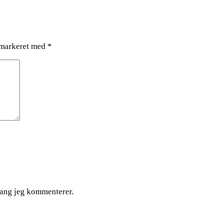
 markeret med
*
gang jeg kommenterer.