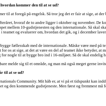
– hvordan kommer den til at se ud?
il at foregå på engelsk. Så tror jeg det er fair at sige, at der 
fteråret, hvoraf de to andre ligger i oktober og november. De kom
lappet mellem 10-gudstjenesten og den internationale. Så skal sk
i i teamet og evaluerer om, hvordan det gik, og i december laver
at bygge fællesskab med de internationale. Måske være med på team
for os at sige, at det at være en del af teamet ikke betyder, at
ug for nogle til at bygge bro ind i 16-miljøet. Så de skal endelig
n bare melde sig til et område, og man må også meget gerne invi
 til at se ud?
tionals Community. Mit håb er, at vi på et tidspunkt kan indde
t og den kommende gudstjeneste. Men først og fremmest må folk