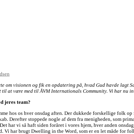
dsen
ørte om visionen og fik en opdatering på, hvad Gud havde lagt Sa
t til at være med til ÅVM Internationals Community. Vi har nu int
ed jeres team?
jemme hos os hver onsdag aften. Der dukkede forskellige folk o
sskab. Derefter stoppede nogle af dem fra menigheden, som primæ
. Det har vi så haft siden foråret i vores hjem, hver anden onsda
Vi har brugt Dwelling in the Word, som er en let måde for folk 