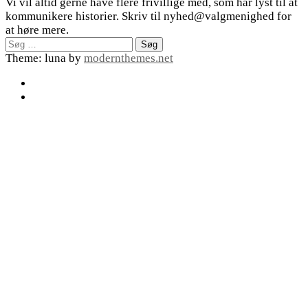
Vi vil altid gerne have flere frivillige med, som har lyst til at
kommunikere historier. Skriv til nyhed@valgmenighed for
at høre mere.
Søg
efter:
Theme: luna by
modernthemes.net