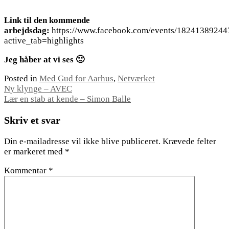
Link til den kommende
arbejdsdag:
https://www.facebook.com/events/18241389244
active_tab=highlights
Jeg håber at vi ses 🙂
Posted in
Med Gud for Aarhus
,
Netværket
Indlægsnavigation
Ny klynge – AVEC
Lær en stab at kende – Simon Balle
Skriv et svar
Din e-mailadresse vil ikke blive publiceret.
Krævede felter
er markeret med
*
Kommentar
*