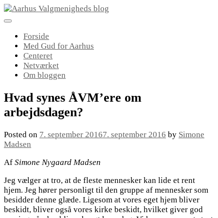
Skip
to
content
Forside
Med Gud for Aarhus
Centeret
Netværket
Om bloggen
Hvad synes ÅVM’ere om
arbejdsdagen?
Posted on
7. september 2016
7. september 2016
by
Simone
Madsen
Af
Simone Nygaard Madsen
Jeg vælger at tro, at de fleste mennesker kan lide et rent
hjem. Jeg hører personligt til den gruppe af mennesker som
besidder denne glæde. Ligesom at vores eget hjem bliver
beskidt, bliver også vores kirke beskidt, hvilket giver god