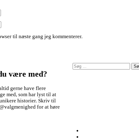
owser til næste gang jeg kommenterer.
Søg
efter:
 du være med?
 altid gerne have flere
ige med, som har lyst til at
ikere historier. Skriv til
@valgmenighed for at høre