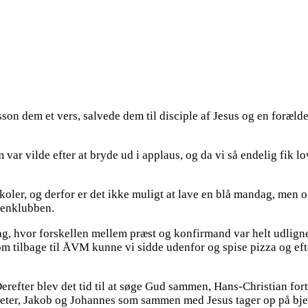
son dem et vers, salvede dem til disciple af Jesus og en foræld
vilde efter at bryde ud i applaus, og da vi så endelig fik lov ti
oler, og derfor er det ikke muligt at lave en blå mandag, men 
eenklubben.
ag, hvor forskellen mellem præst og konfirmand var helt udligne
 kom tilbage til ÅVM kunne vi sidde udenfor og spise pizza og ef
erefter blev det tid til at søge Gud sammen, Hans-Christian for
eter, Jakob og Johannes som sammen med Jesus tager op på bje