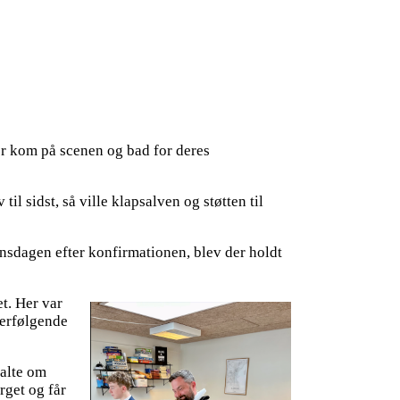
er kom på scenen og bad for deres
l sidst, så ville klapsalven og støtten til
onsdagen efter konfirmationen, blev der holdt
t. Her var
terfølgende
talte om
rget og får