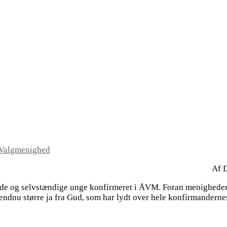
Valgmenighed
Af 
de og selvstændige unge konfirmeret i ÅVM. Foran menigheden 
et endnu større ja fra Gud, som har lydt over hele konfirmandernes