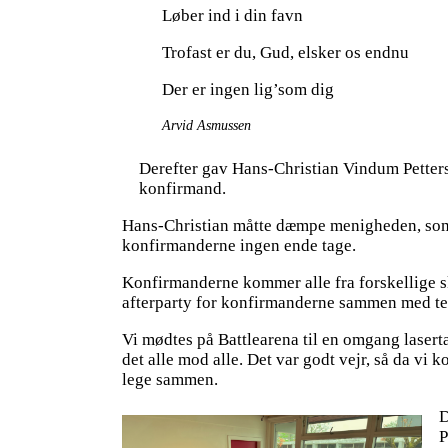
Løber ind i din favn
Trofast er du, Gud, elsker os endnu
Der er ingen lig’som dig
Arvid Asmussen
Derefter gav Hans-Christian Vindum Petters
konfirmand.
Hans-Christian måtte dæmpe menigheden, som var 
konfirmanderne ingen ende tage.
Konfirmanderne kommer alle fra forskellige sk
afterparty for konfirmanderne sammen med t
Vi mødtes på Battlearena til en omgang lasert
det alle mod alle. Det var godt vejr, så da vi
lege sammen.
D
P