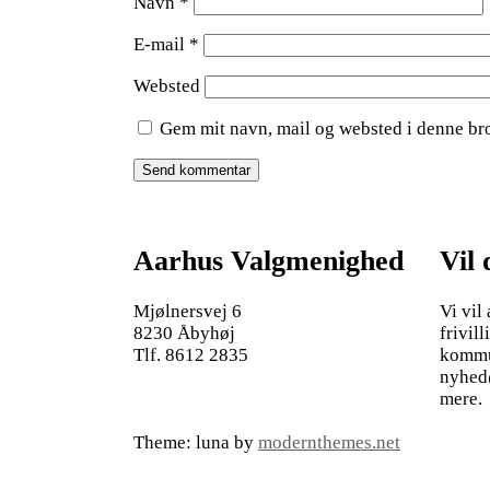
Navn
*
E-mail
*
Websted
Gem mit navn, mail og websted i denne br
Aarhus Valgmenighed
Vil
Mjølnersvej 6
Vi vil
8230 Åbyhøj
frivill
Tlf. 8612 2835
kommun
nyhed
mere.
Theme: luna by
modernthemes.net