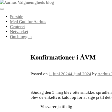
Skip
to
content
Forside
Med Gud for Aarhus
Centeret
Netværket
Om bloggen
Konfirmationer i ÅVM
Posted on
1. juni 2024
4. juni 2024
by
Aarhus 
Søndag den 5. maj blev otte smukke, sprudlen
blev de enkeltvis kaldt op for at sige ja til d
Vi svarer ja til dig