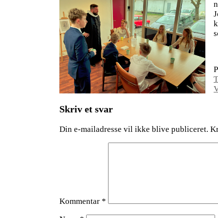
n
J
k
s
P
Indlægsnavigation
T
V
Skriv et svar
Din e-mailadresse vil ikke blive publiceret.
Kr
Kommentar
*