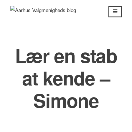
Skip
to
content
Lær en stab
at kende –
Simone