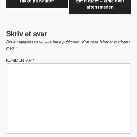
Rikke på Kaliber
Eat’n’greet – kirke over
aftensmaden
Skriv et svar
Din e-mailadresse vil ikke blive publiceret.
Krævede felter er markeret
med
*
KOMMENTAR
*