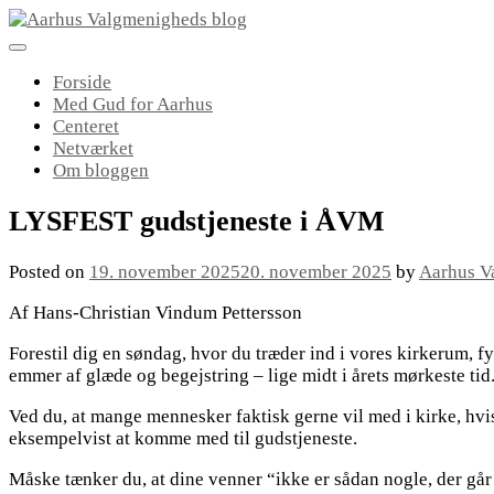
Skip
to
content
Forside
Med Gud for Aarhus
Centeret
Netværket
Om bloggen
LYSFEST gudstjeneste i ÅVM
Posted on
19. november 2025
20. november 2025
by
Aarhus V
Af Hans-Christian Vindum Pettersson
Forestil dig en søndag, hvor du træder ind i vores kirkerum, 
emmer af glæde og begejstring – lige midt i årets mørkeste ti
Ved du, at mange mennesker faktisk gerne vil med i kirke, hvis e
eksempelvist at komme med til gudstjeneste.
Måske tænker du, at dine venner “ikke er sådan nogle, der går 