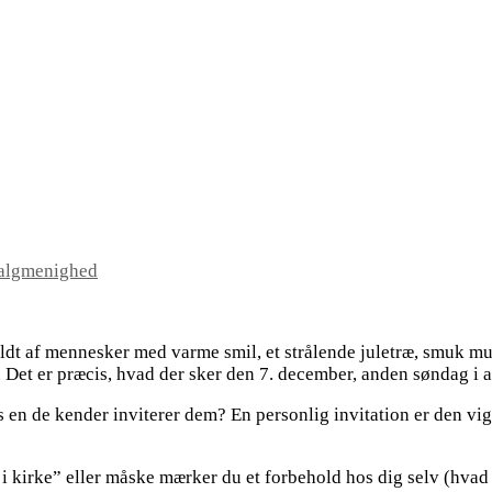
algmenighed
fyldt af mennesker med varme smil, et strålende juletræ, smuk mu
d. Det er præcis, hvad der sker den 7. december, anden søndag 
n de kender inviterer dem? En personlig invitation er den vigtigs
i kirke” eller måske mærker du et forbehold hos dig selv (hvad n