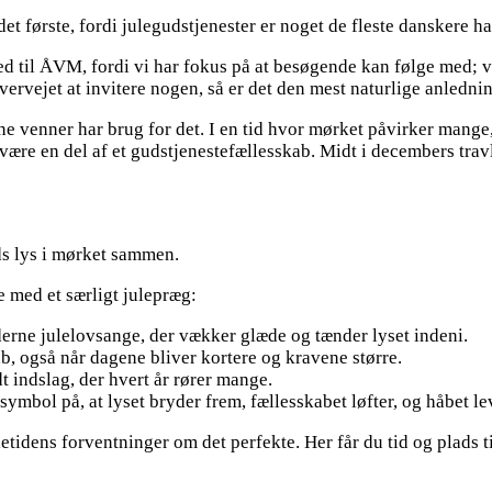
et første, fordi julegudstjenester er noget de fleste danskere har
 til ÅVM, fordi vi har fokus på at besøgende kan følge med; vi
ervejet at invitere nogen, så er det den mest naturlige anlednin
ine venner har brug for det. I en tid hvor mørket påvirker mange
ære en del af et gudstjenestefællesskab. Midt i decembers travl
uds lys i mørket sammen.
e med et særligt julepræg:
erne julelovsange, der vækker glæde og tænder lyset indeni.
, også når dagene bliver kortere og kravene større.
 indslag, der hvert år rører mange.
mbol på, at lyset bryder frem, fællesskabet løfter, og håbet le
ens forventninger om det perfekte. Her får du tid og plads til a