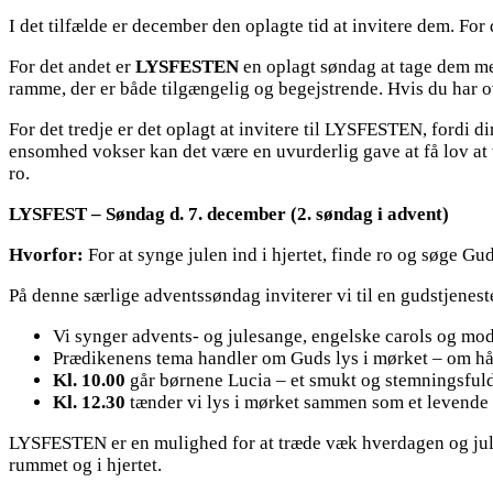
I det tilfælde er december den oplagte tid at invitere dem. For d
For det andet er
LYSFESTEN
en oplagt søndag at tage dem med
ramme, der er både tilgængelig og begejstrende. Hvis du har ov
For det tredje er det oplagt at invitere til LYSFESTEN, fordi d
ensomhed vokser kan det være en uvurderlig gave at få lov at v
ro.
LYSFEST – Søndag d. 7. december (2. søndag i advent)
Hvorfor:
For at synge julen ind i hjertet, finde ro og søge G
På denne særlige adventssøndag inviterer vi til en gudstjenest
Vi synger advents- og julesange, engelske carols og mod
Prædikenens tema handler om Guds lys i mørket – om håb
Kl. 10.00
går børnene Lucia – et smukt og stemningsfuldt
Kl. 12.30
tænder vi lys i mørket sammen som et levende sy
LYSFESTEN er en mulighed for at træde væk hverdagen og juletid
rummet og i hjertet.