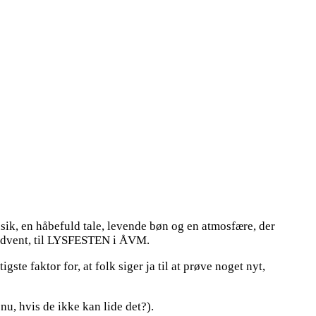
sik, en håbefuld tale, levende bøn og en atmosfære, der
i advent, til LYSFESTEN i ÅVM.
te faktor for, at folk siger ja til at prøve noget nyt,
u, hvis de ikke kan lide det?).