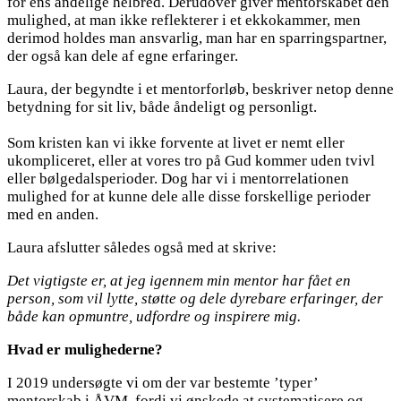
for ens åndelige helbred. Derudover giver mentorskabet den
mulighed, at man ikke reflekterer i et ekkokammer, men
derimod holdes man ansvarlig, man har en sparringspartner,
der også kan dele af egne erfaringer.
Laura, der begyndte i et mentorforløb, beskriver netop denne
betydning for sit liv, både åndeligt og personligt.
Som kristen kan vi ikke forvente at livet er nemt eller
ukompliceret, eller at vores tro på Gud kommer uden tvivl
eller bølgedalsperioder. Dog har vi i mentorrelationen
mulighed for at kunne dele alle disse forskellige perioder
med en anden.
Laura afslutter således også med at skrive:
Det vigtigste er, at jeg igennem min mentor har fået en
person, som vil lytte, støtte og dele dyrebare erfaringer, der
både kan opmuntre, udfordre og inspirere mig.
Hvad er mulighederne?
I 2019 undersøgte vi om der var bestemte ’typer’
mentorskab i ÅVM, fordi vi ønskede at systematisere og