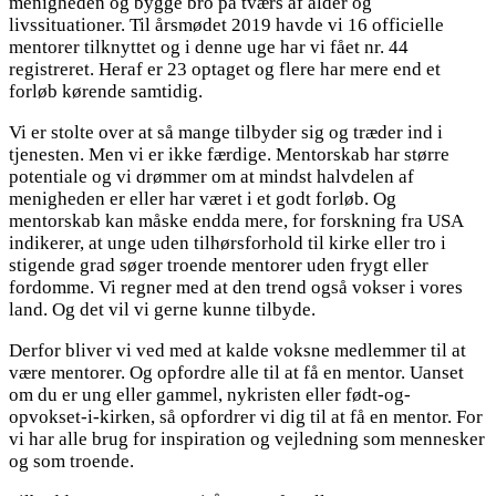
menigheden og bygge bro på tværs af alder og
livssituationer. Til årsmødet 2019 havde vi 16 officielle
mentorer tilknyttet og i denne uge har vi fået nr. 44
registreret. Heraf er 23 optaget og flere har mere end et
forløb kørende samtidig.
Vi er stolte over at så mange tilbyder sig og træder ind i
tjenesten. Men vi er ikke færdige. Mentorskab har større
potentiale og vi drømmer om at mindst halvdelen af
menigheden er eller har været i et godt forløb. Og
mentorskab kan måske endda mere, for forskning fra USA
indikerer, at unge uden tilhørsforhold til kirke eller tro i
stigende grad søger troende mentorer uden frygt eller
fordomme. Vi regner med at den trend også vokser i vores
land. Og det vil vi gerne kunne tilbyde.
Derfor bliver vi ved med at kalde voksne medlemmer til at
være mentorer. Og opfordre alle til at få en mentor. Uanset
om du er ung eller gammel, nykristen eller født-og-
opvokset-i-kirken, så opfordrer vi dig til at få en mentor. For
vi har alle brug for inspiration og vejledning som mennesker
og som troende.