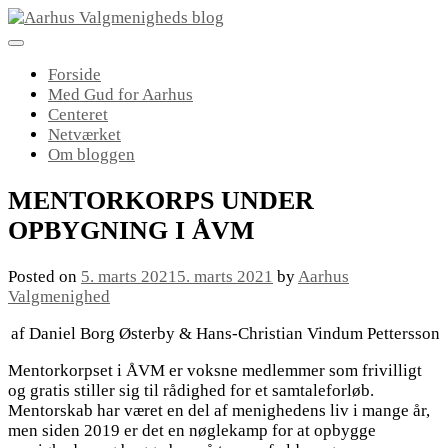
Skip
to
content
Forside
Med Gud for Aarhus
Centeret
Netværket
Om bloggen
MENTORKORPS UNDER
OPBYGNING I ÅVM
Posted on
5. marts 2021
5. marts 2021
by
Aarhus
Valgmenighed
af Daniel Borg Østerby & Hans-Christian Vindum Pettersson
Mentorkorpset i ÅVM er voksne medlemmer som frivilligt
og gratis stiller sig til rådighed for et samtaleforløb.
Mentorskab har været en del af menighedens liv i mange år,
men siden 2019 er det en nøglekamp for at opbygge