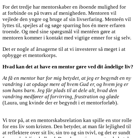
For det tredje har mentorskaber en iboende mulighed for
at forbinde os på tværs af menigheden. Mentoren vil
vejlede den yngre og bruge af sin livserfaring. Menteén vil
lyttes til, spejles af og søge sparring hos én mere erfaren
troende. Og med sine spørgsmål vil mentéen gøre at
mentoren kommer i kontakt med vigtige emner for sig selv.
Det er nogle af årsagerne til at vi investerer så meget i at
opbygge et mentorkorps.
Hvad kan det at have en mentor gøre ved dit åndelige liv?
At få en mentor har for mig betydet, at jeg er begyndt en ny
vandring i at opdage mere af hvem Gud er, og hvem jeg er
som hans barn. Jeg får plads til at dele alt, hvad den
vandring medfører af forvirring, frustration og glæde
(Laura, ung kvinde der er begyndt i et mentorforløb).
Vi tror på, at en mentorskabsrelation kan spille en stor rolle
for ens liv som kristen. Den betyder, at man får lejlighed til
at reflektere over sit liv, sin tro og sin tvivl, og det er sundt