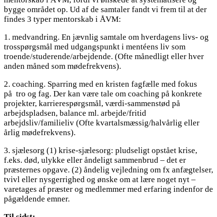
bygge området op. Ud af de samtaler fandt vi frem til at der
findes 3 typer mentorskab i ÅVM:
1. medvandring. En jævnlig samtale om hverdagens livs- og
trosspørgsmål med udgangspunkt i mentéens liv som
troende/studerende/arbejdende. (Ofte månedligt eller hver
anden måned som mødefrekvens).
2. coaching. Sparring med en kristen fagfælle med fokus
på tro og fag. Der kan være tale om coaching på konkrete
projekter, karrierespørgsmål, værdi-sammenstød på
arbejdspladsen, balance ml. arbejde/fritid
arbejdsliv/familieliv (Ofte kvartalsmæssig/halvårlig eller
årlig mødefrekvens).
3. sjælesorg (1) krise-sjælesorg: pludseligt opstået krise,
f.eks. død, ulykke eller åndeligt sammenbrud – det er
præsternes opgave. (2) åndelig vejledning om fx anfægtelser,
tvivl eller nysgerrighed og ønske om at lære noget nyt –
varetages af præster og medlemmer med erfaring indenfor de
pågældende emner.
Til sidst: