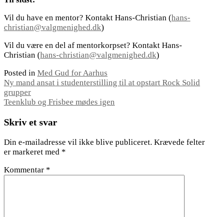
Vil du have en mentor? Kontakt Hans-Christian (
hans-
christian@valgmenighed.dk
)
Vil du være en del af mentorkorpset? Kontakt Hans-
Christian (
hans-christian@valgmenighed.dk
)
Posted in
Med Gud for Aarhus
Indlægsnavigation
Ny mand ansat i studenterstilling til at opstart Rock Solid
grupper
Teenklub og Frisbee mødes igen
Skriv et svar
Din e-mailadresse vil ikke blive publiceret.
Krævede felter
er markeret med
*
Kommentar
*