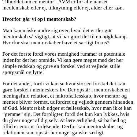
Tilbuddet om en mentor i ÅVM er for alle uanset
medlemskab eller ej, tilknytning eller ej, alder eller køn.
Hvorfor går vi op i mentorskab?
Man kan måske undre sig over, hvad det er der gør
mentorskab så vigtigt, at vi har gjort det til en nøglekamp.
Hvorfor skal mentorskaber have et særligt fokus?
For det første fordi vores menighed rummer et potentiale
indenfor det her område. Vi kan gøre meget med det her
simple redskab og gøre en forskel ved at vejlede, stille
spørgsmål og lytte.
For det andet, fordi vi kan se hvor stor en forskel det kan
gøre forskel i menneskers liv. Der opstår i mentorskabet en
meningsfuld relation, et mikrofællesskab, hvor mentor og
mentee bliver formet, udfordret og vejledt gennem hinanden,
af Gud. Mentorskab udgør et fællesskab, hvor man ikke kan
”gemme” sig. Det forpligter, fordi det kun kan lykkes, hvis
du giver noget af dig selv. At lære ærlighed, sårbarhed og
tillid er enormt forløsende. Derfor kan mentorskaber og
relationen som opstår her noget ganske særligt.