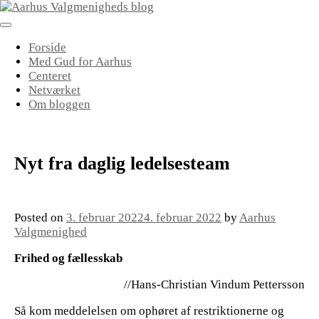
Skip
to
content
Forside
Med Gud for Aarhus
Centeret
Netværket
Om bloggen
Nyt fra daglig ledelsesteam
Posted on
3. februar 2022
4. februar 2022
by
Aarhus
Valgmenighed
Frihed og fællesskab
//Hans-Christian Vindum Pettersson
Så kom meddelelsen om ophøret af restriktionerne og