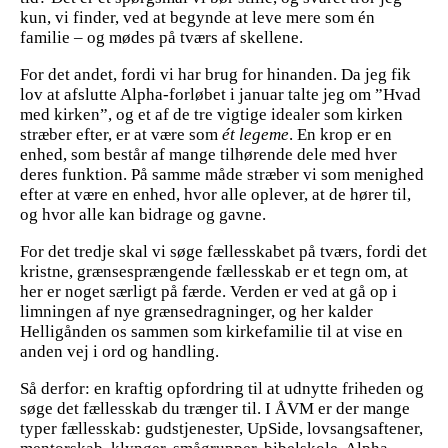
kun, vi finder, ved at begynde at leve mere som én
familie – og mødes på tværs af skellene.
For det andet, fordi vi har brug for hinanden. Da jeg fik
lov at afslutte Alpha-forløbet i januar talte jeg om ”Hvad
med kirken”, og et af de tre vigtige idealer som kirken
stræber efter, er at være som
ét legeme
. En krop er en
enhed, som består af mange tilhørende dele med hver
deres funktion. På samme måde stræber vi som menighed
efter at være en enhed, hvor alle oplever, at de hører til,
og hvor alle kan bidrage og gavne.
For det tredje skal vi søge fællesskabet på tværs, fordi det
kristne, grænsesprængende fællesskab er et tegn om, at
her er noget særligt på færde. Verden er ved at gå op i
limningen af nye grænsedragninger, og her kalder
Helligånden os sammen som kirkefamilie til at vise en
anden vej i ord og handling.
Så derfor: en kraftig opfordring til at udnytte friheden og
søge det fællesskab du trænger til. I ÅVM er der mange
typer fællesskab: gudstjenester, UpSide, lovsangsaftener,