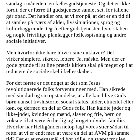
søndag i måneden, en fællesgudstjeneste. Og det er ikke
fordi, der er færre til gudstjeneste samlet set, for tallene
går opad. Det handler om, at vi tror på, at det er en tid til
at samles på tværs af alder, livssituationer, sprog og
kulturbaggrunde. Også efter gudstjenesten hvor staben
og nogle frivillige planlægger fællesspisning og andre
sociale initiativer.
Men hvorfor ikke bare blive i sine enklaver? Det
virker simplere, sikrere, lettere. Ja, måske. Men der er
gode grunde til at lige præcis kirken skal gå meget op i at
reducere de sociale skel i fællesskabet.
For det første er det noget af det som Jesus
revolutionerede folks forventninger med. Han sikrede
med sin død og sin opstandelse, at alle kan blive Guds
børn uanset livshistorie, social status, alder, etnicitet eller
køn, og dermed en del af Guds folk. Han kaldte jøder og
ikke-jøder, kvinder og mænd, slaver og frie, børn og
voksne til at være én herlig og broget udvidet familie.
Hvorfor har Helligånden netop lagt vores stier sådan til
rette, at vi er endt med at være en del af ÅVM på samme
tid? Det er et spørgsmål vi bør stille, og svaret tror jeg