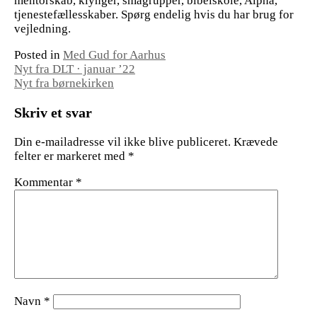
mentorskab, klynger, smågrupper, bibelskole, Alpha,
tjenestefællesskaber. Spørg endelig hvis du har brug for
vejledning.
Posted in
Med Gud for Aarhus
Indlægsnavigation
Nyt fra DLT · januar ’22
Nyt fra børnekirken
Skriv et svar
Din e-mailadresse vil ikke blive publiceret.
Krævede
felter er markeret med
*
Kommentar
*
Navn
*