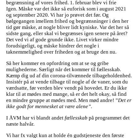
begrænsning af vores frihed. 1. februar blev vi frie
Igen. Måske var det ikke så euforisk som i august 2021
og september 2020. Vi har jo prøvet det før. Og
bølgegangen imellem frihed og begrænsninger i den her
tid gør måske, at nogle bliver lidt kyniske. Var det her så
sidste gang, eller skal vi begrænses igen senere på året?
Det ved vi af gode grunde ikke. Livet virker mindre
forudsigeligt, og måske hindrer det nogle i
taknemmelighed over friheden og at bruge den nu.
Så her kommer en opfordring om at se og gribe
mulighederne. Særligt når det kommer til fællesskab.
Kæmp dig ud af din corona-tilvænnede tilbageholdenhed.
Insistér på at vende tilbage til nogle af de vaner, som du
værdsatte, før verden blev vendt på hovedet. Er du ikke
klar til at mødes med mange, så er det helt okay, så find
en mindre gruppe at mødes med. Men mød andre! ”
Det er
ikke godt for mennesket at være alene”.
I ÅVM har vi blandt andet
fællesskab
på programmet det
næste halvår.
Vi har fx valgt kun at holde én gudstjeneste den første