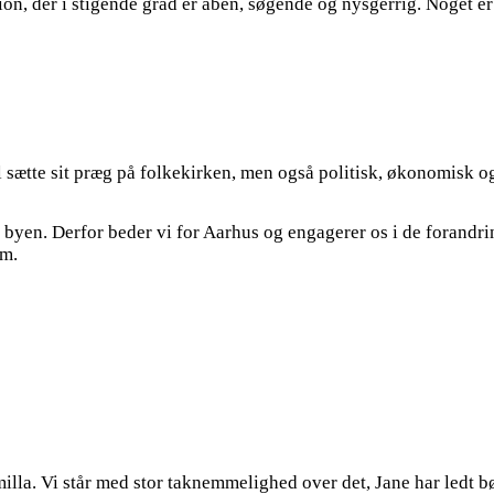
ion, der i stigende grad er åben, søgende og nysgerrig. Noget er
al sætte sit præg på folkekirken, men også politisk, økonomisk 
byen. Derfor beder vi for Aarhus og engagerer os i de forandring
am.
milla. Vi står med stor taknemmelighed over det, Jane har ledt b