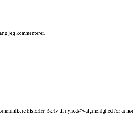
gang jeg kommenterer.
at kommunikere historier. Skriv til nyhed@valgmenighed for at hø