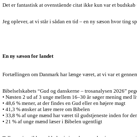
Det er fantastisk at ovenstående citat ikke kun var et budskab 
Jeg oplever, at vi står i sådan en tid – en ny sæson hvor ting 
En ny sæson for landet
Fortællingen om Danmark har længe været, at vi var et gennemse
Bibelselskabets “Gud og danskerne – trosanalysen 2026” peger
• Næsten 2 ud af 3 unge mellem 16–30 år søger mening med li
• 48,6 % mener, at der findes en Gud eller en højere magt
• 41,3 % ønsker at lære mere om Bibelen
• 33,8 % af unge mænd har været til gudstjeneste inden for d
• 21 % af unge mænd læser i Bibelen ugentligt