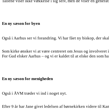
Tallene viser ikke vækkelse i sig selv, men de viser en generat
En ny sæson for byen
Også i Aarhus ser vi forandring. Vi har fået ny biskop, der sk
Som kirke ønsker vi at være centreret om Jesus og involveret i 
For Gud elsker Aarhus – og vi er kaldet til at elske den som h
En ny sæson for menigheden
Også i ÅVM træder vi ind i noget nyt.
Efter 9 år har Jane givet ledelsen af børnekirken videre til Ka