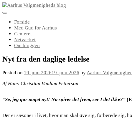
Skip
to
content
Forside
Med Gud for Aarhus
Centeret
Netværket
Om bloggen
Nyt fra den daglige ledelse
Posted on
19. juni 2026
19. juni 2026
by
Aarhus Valgmenighe
Af Hans-Christian Vindum Petterson
“Se, jeg gør noget nyt! Nu spirer det frem, ser I det ikke?”
(E
Der er sæsoner i livet, hvor man skal øve sig, forberede sig, 