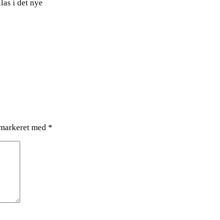
las i det nye
 markeret med
*