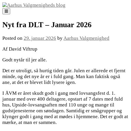
Skip
to
content
Nyt fra DLT – Januar 2026
Posted on
29. januar 2026
by
Aarhus Valgmenighed
Af David Viftrup
Godt nytår til jer alle.
Det er utroligt, så hurtig tiden går. Julen er allerede et fjernt
minde, og det nye år er i fuld gang. Man kan faktisk også
ane, at det er blevet lidt lysere igen.
I ÅVM er året skudt godt i gang med lovsangsfest d. 1.
januar med over 400 deltagere, opstart af 7 dates med fuld
hus, Upside-lovsangsaften med 110 unge og mange til
gudstjenesterne om søndagen. Samtidig er smågrupper og
klynger godt i gang med at mødes i hjemmene. Det er godt at
mærke, at man er sammen.