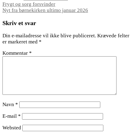
Indlægsnavigation
Frygt og sorg forsvinder
Nyt fra børnekirken ultimo januar 2026
Skriv et svar
Din e-mailadresse vil ikke blive publiceret.
Krævede felter
er markeret med
*
Kommentar
*
Navn
*
E-mail
*
Websted