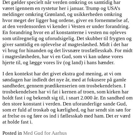
Det gælder specielt når verden omkring os samtidig har
været igennem en rystetur her i januar. Trump og USA’s
meldinger omkring Grønland, og usikkerheden omkring
hvor meget der ligger bag ordene, giver en fornemmelse af,
at den verdensorden vi kender i Vesten er under forandring.
En forandring hvor en af konstanterne i vesten nu opleves
som utilregnelig og uforudsigelig. Det skubber til frygten og
giver samtidig en oplevelse af magtesløshed. Midt i det har
vi brug for hinanden og det livsnære trosfællesskab. For midt
i magtesløsheden, har vi en Gud, som vi kan udøse vores
hjerte til, og lægge vores liv (og land) i hans hænder.
I den kontekst har det givet ekstra god mening, at vi om
søndagen har indledt det nye år, med at fokusere på gamle
sandheder, gennem prædikenserien om trosbekendelsen. I
trosbekendelsen har vi fat i kernen af troen, som kirken har
holdt fast i og bekendt sig til, i snart 2.000 år. En sandhed om
den store konstant i verden. Den uforanderlige sande Gud,
som er fuld af troskab og kærlighed, og har sendt sin søn for
at frelse os og føre os ind i fællesskab med ham. Det er værd
at holde fast i.
Posted in
Med Gud for Aarhus