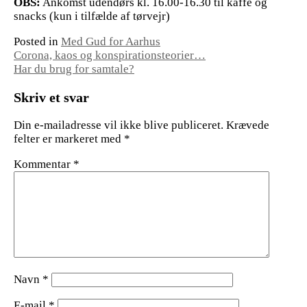
OBS:
Ankomst udendørs kl. 16.00-16.30 til kaffe og
snacks (kun i tilfælde af tørvejr)
Posted in
Med Gud for Aarhus
Indlægsnavigation
Corona, kaos og konspirationsteorier…
Har du brug for samtale?
Skriv et svar
Din e-mailadresse vil ikke blive publiceret.
Krævede
felter er markeret med
*
Kommentar
*
Navn
*
E-mail
*