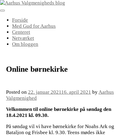
Skip
to
content
Forside
Med Gud for Aarhus
Centeret
Netværket
Om bloggen
Online børnekirke
Posted on
22. januar 2021
16. april 2021
by
Aarhus
Valgmenighed
Velkommen til online børnekirke på søndag den
18.4.2021 kl. 09.30.
På søndag vil vi have børnekirke for Noahs Ark og
Bataljon og Frisbee kl. 9.30. Teens mødes ikke