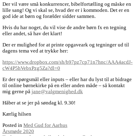
Der vil være små konkurrencer, bibelfortælling og måske en
lille sang! Og vi skal se, hvad der er i kommoden. Det er en
god ide at børn og forælder sidder sammen.
Hvis du har noget, du vil vise de andre børn fx en tegning
eller andet, så hav det klart!
Der er mulighed for at printe opgaveark og tegninger ud til
dagens tema ved at trykke her:
https://www.dropbox.com/sh/b97pz7cp71n7hnc/AAA4acdJ-
cW4P5hVebxPzg5Za?dl=0
Er der spørgsmål eller inputs – eller har du lyst til at bidrage
til online børnekirke på en eller anden måde – så kontakt
mig gerne på
jane@valgmenighed.dk
Håber at se jer på søndag kl. 9.30!
Kærlig hilsen
Posted in
Med Gud for Aarhus
Indlægsnavigation
Årsmøde 2020