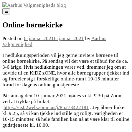
Skip
to
content
Online børnekirke
Posted on
6. januar 2021
6. januar 2021
by
Aarhus
Valgmenighed
I nedlukningsperioden vil jeg gerne invitere børnene til
online børnekirke. På søndag vil det være et tilbud for de ca.
3-6 årige. Hvis nedlukningen varer ved, drømmer jeg om at
udvide til en KiDZ zONE, hvor alle børnegrupper tjekker ind
og fordeler sig i forskellige online-rum i 10-15 minutter
forud for dagens online gudstjeneste.
På søndag den 10. januar 2021 mødes vi kl. 9.30 på Zoom
ved at trykke på linket:
https://us02web.zoom.us/j/85273422181
. Jeg åbner linket
kl. 9.25, så vi kan tjekke ind stille og roligt. Varigheden er
10-15 minutter, så hele familien kan nå at være klar til online
gudstjeneste kl. 10.00.