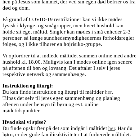
hen på Jesus som lammet, der ved sin egen død befrier os fra
død og dom.
På grund af COVID-19 restriktioner kan vi ikke mødes
fysisk i klynge- og smågrupper, men hvert hushold kan
holde sit eget måltid. Singler kan mødes i små enheder 2-3
personer, så længe sundhedsmyndighedernes forholdsregler
følges, og I ikke tilhører en højrisiko-gruppe.
Vi opfordrer til at indlede måltidet sammen online med andre
hushold kl. 18.00. Muligvis kan I mødes online igen senere
på aftenen til bøn og lovsang. Det aftaler I selv i jeres
respektive netværk og sammenhænge.
Instruktion og liturgi:
Du kan finde instruktion og liturgi til måltider
her
.
Tilpas det selv til jeres egen sammenhæng og planlæg
aftenen under hensyn til børn og evt. online
mødetidspunkter.
Hvad skal vi spise?
Du finde opskrifter på det som indgår i måltidet
her
. Har du
børn, er der gode familieaktiviteter I at forberede måltidet.