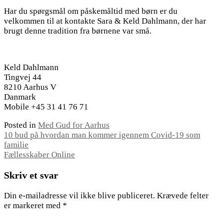
Har du spørgsmål om påskemåltid med børn er du
velkommen til at kontakte Sara & Keld Dahlmann, der har
brugt denne tradition fra børnene var små.
Keld Dahlmann
Tingvej 44
8210 Aarhus V
Danmark
Mobile +45 31 41 76 71
Posted in
Med Gud for Aarhus
Indlægsnavigation
10 bud på hvordan man kommer igennem Covid-19 som
familie
Fællesskaber Online
Skriv et svar
Din e-mailadresse vil ikke blive publiceret.
Krævede felter
er markeret med
*