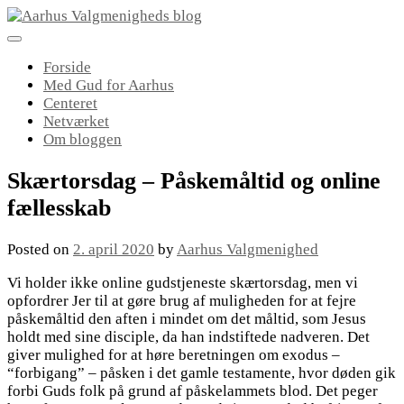
Skip
to
content
Forside
Med Gud for Aarhus
Centeret
Netværket
Om bloggen
Skærtorsdag – Påskemåltid og online
fællesskab
Posted on
2. april 2020
by
Aarhus Valgmenighed
Vi holder ikke online gudstjeneste skærtorsdag, men vi
opfordrer Jer til at gøre brug af muligheden for at fejre
påskemåltid den aften i mindet om det måltid, som Jesus
holdt med sine disciple, da han indstiftede nadveren. Det
giver mulighed for at høre beretningen om exodus –
“forbigang” – påsken i det gamle testamente, hvor døden gik
forbi Guds folk på grund af påskelammets blod. Det peger