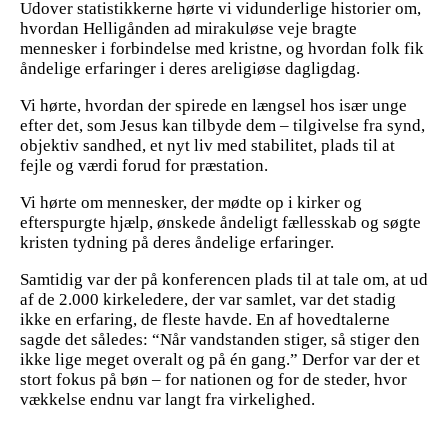
Udover statistikkerne hørte vi vidunderlige historier om,
hvordan Helligånden ad mirakuløse veje bragte
mennesker i forbindelse med kristne, og hvordan folk fik
åndelige erfaringer i deres areligiøse dagligdag.
Vi hørte, hvordan der spirede en længsel hos især unge
efter det, som Jesus kan tilbyde dem – tilgivelse fra synd,
objektiv sandhed, et nyt liv med stabilitet, plads til at
fejle og værdi forud for præstation.
Vi hørte om mennesker, der mødte op i kirker og
efterspurgte hjælp, ønskede åndeligt fællesskab og søgte
kristen tydning på deres åndelige erfaringer.
Samtidig var der på konferencen plads til at tale om, at ud
af de 2.000 kirkeledere, der var samlet, var det stadig
ikke en erfaring, de fleste havde. En af hovedtalerne
sagde det således: “Når vandstanden stiger, så stiger den
ikke lige meget overalt og på én gang.” Derfor var der et
stort fokus på bøn – for nationen og for de steder, hvor
vækkelse endnu var langt fra virkelighed.