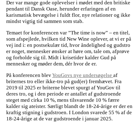
Der var mange gode oplevelser i mødet med den britiske
pendant til Dansk Oase, herunder erfaringen af en
karismatisk bevægelse i fuldt flor, nye relationer og ikke
mindst vigtig tid sammen som stab.
Temaet for konferencen var ”The time is now” – en titel,
som afspejlede, hvilken tid New Wine oplever, at vi er på
vej ind i: en postsekulær tid, hvor åndelighed og gudstro
er noget, mennesker ønsker at høre om, tale om, afprøve
og forholde sig til. Midt i krisetider kalder Gud på
mennesker og møder dem, dér hvor de er.
På konferencen blev
YouGovs nye undersøgelse
af
briternes tro eller ikke-tro på gud(er) fremhævet. Fra
2019 til 2025 er briterne blevet spurgt af YouGov til
deres tro, og i den periode er antallet af gudstroende
steget med cirka 10 %, mens tilsvarende 10 % færre
kalder sig ateister. Særligt blandt de 18-24-årige er der en
kraftig stigning i gudstroen. I London svarede 55 % af de
18-24-årige at de var gudstroende i januar 2025.