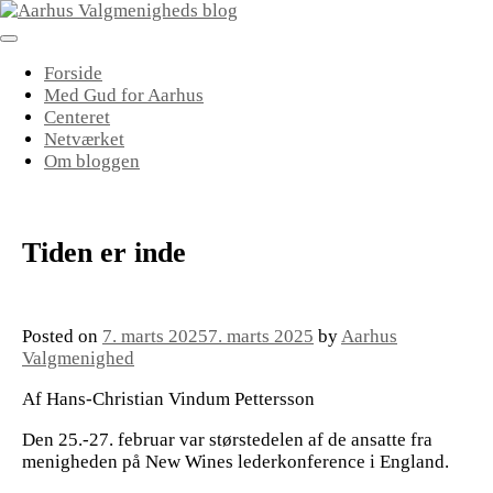
Skip
to
content
Forside
Med Gud for Aarhus
Centeret
Netværket
Om bloggen
Tiden er inde
Posted on
7. marts 2025
7. marts 2025
by
Aarhus
Valgmenighed
Af Hans-Christian Vindum Pettersson
Den 25.-27. februar var størstedelen af de ansatte fra
menigheden på New Wines lederkonference i England.