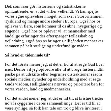
Det, som især gør historierne og statistikkerne
opmuntrende, er, at det virker velkendt. Vi kan spejle
vores egne oplevelser i noget, som sker i Storbritannien,
Tyskland og mange andre steder i Europa. Også hos os
oplever vi flere, som kommer til os åbne, nysgerrige og
søgende. Også hos os oplever vi, at mennesker med
åndelige erfaringer der efterspørger fællesskab og
vejledning. Også hos os bringer Helligånden mennesker
sammen på helt særlige og underfundige måder.
Så hvad er tiden inde til?
For det første mener jeg, at det er tid til at søge Gud hver
især. Derfor vil jeg opfordre alle til at bruge fasten indtil
påske på at udskifte eller begrænse distraktioner såsom
sociale medier, nyheder og underholdning med at søge
Guds visdom, Helligåndens nærvær og prioritere bøn for
vores verden, land og medmennesker.
For det andet mener jeg, at det er tid til, at kristne træder
ud af skyggerne i deres sammenhænge. Det er tid til at
være synlige, så folk kan tale om tro og blive inviteret i