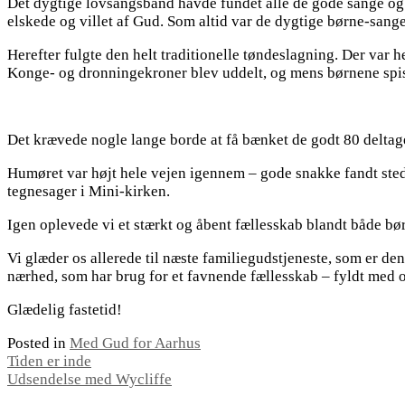
Det dygtige lovsangsband havde fundet alle de gode sange og ry
elskede og villet af Gud. Som altid var de dygtige børne-san
Herefter fulgte den helt traditionelle tøndeslagning. Der var he
Konge- og dronningekroner blev uddelt, og mens børnene spist
Det krævede nogle lange borde at få bænket de godt 80 deltag
Humøret var højt hele vejen igennem – gode snakke fandt sted
tegnesager i Mini-kirken.
Igen oplevede vi et stærkt og åbent fællesskab blandt både bø
Vi glæder os allerede til næste familiegudstjeneste, som er de
nærhed, som har brug for et favnende fællesskab – fyldt med o
Glædelig fastetid!
Posted in
Med Gud for Aarhus
Indlægsnavigation
Tiden er inde
Udsendelse med Wycliffe