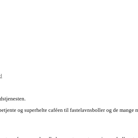
d
dstjenesten.
itibetjente og superhelte caféen til fastelavnsboller og de mang