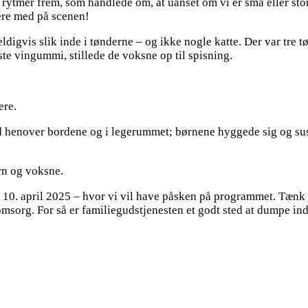
tmer frem, som handlede om, at uanset om vi er små eller store;
gere med på scenen!
ldigvis slik inde i tønderne – og ikke nogle katte. Der var tre t
e vingummi, stillede de voksne op til spisning.
ere.
 henover bordene og i legerummet; børnene hyggede sig og suse
rn og voksne.
n 10. april 2025 – hvor vi vil have påsken på programmet. Tænk 
msorg. For så er familiegudstjenesten et godt sted at dumpe ind