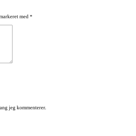
 markeret med
*
gang jeg kommenterer.