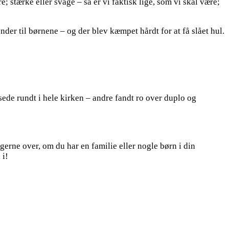
 stærke eller svage – så er vi faktisk lige, som vi skal være;
ønder til børnene – og der blev kæmpet hårdt for at få slået hul.
de rundt i hele kirken – andre fandt ro over duplo og
gerne over, om du har en familie eller nogle børn i din
 i!