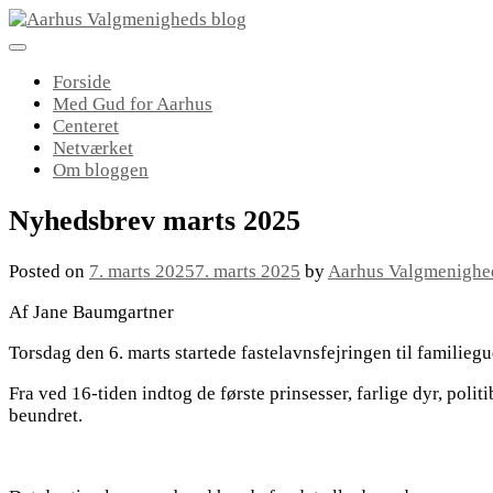
Skip
to
content
Forside
Med Gud for Aarhus
Centeret
Netværket
Om bloggen
Nyhedsbrev marts 2025
Posted on
7. marts 2025
7. marts 2025
by
Aarhus Valgmenighe
Af Jane Baumgartner
Torsdag den 6. marts startede fastelavnsfejringen til familiegu
Fra ved 16-tiden indtog de første prinsesser, farlige dyr, pol
beundret.