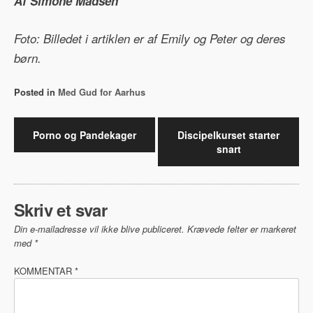
Af Simone Madsen
Foto: Billedet i artiklen er af Emily og Peter og deres
børn.
Posted in
Med Gud for Aarhus
Indlægsnavigation
Porno og Pandekager
Discipelkurset starter
snart
Skriv et svar
Din e-mailadresse vil ikke blive publiceret.
Krævede felter er markeret
med
*
KOMMENTAR
*