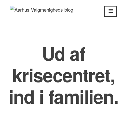
Skip
to
content
Ud af
krisecentret,
ind i familien.