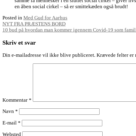
samme få mennesker i en sluttet social cirkel – giver li
en åben social cirkel – så er smittekæden også brudt!
Posted in
Med Gud for Aarhus
Indlægsnavigation
NYT FRA PRÆSTENS BORD
10 bud på hvordan man kommer igennem Covid-19 som famil
Skriv et svar
Din e-mailadresse vil ikke blive publiceret.
Krævede felter er
Kommentar
*
Navn
*
E-mail
*
Websted