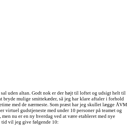
l uden altan. Godt nok er der højt til loftet og udsigt helt til
t bryde mulige smittekæder, så jeg har klare aftaler i forhold
acetime med de nærmeste. Som præst har jeg skullet lægge ÅVM
ver virtuel gudstjeneste med under 10 personer på teamet og
, men nu er en ny hverdag ved at være etableret med nye
tid vil jeg give følgende 10: