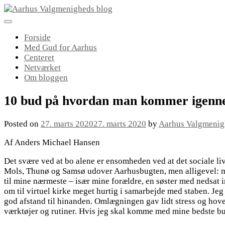
Skip
to
content
Forside
Med Gud for Aarhus
Centeret
Netværket
Om bloggen
10 bud på hvordan man kommer igen
Posted on
27. marts 2020
27. marts 2020
by
Aarhus Valgmeni
Af Anders Michael Hansen
Det svære ved at bo alene er ensomheden ved at det sociale liv e
Mols, Thunø og Samsø udover Aarhusbugten, men alligevel: m
til mine nærmeste – især mine forældre, en søster med nedsa
om til virtuel kirke meget hurtig i samarbejde med staben. J
god afstand til hinanden. Omlægningen gav lidt stress og hov
værktøjer og rutiner. Hvis jeg skal komme med mine bedste bud