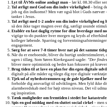
Lyt til ÅVMs online andagt man
– lør kl. 08.30 eller s
Tal ærligt med Gud om din indre virkelighed
– bring d
job og din indkomst? Men vær også blot i Guds nærvær – 
tanker i Jesus.
Tal ærligt med 1-2 andre om din indre virkelighed og 
så den ikke tager magten over dig, særligt usunde stimula
Etablér en fast daglig rytme for dine hverdage med no
vigtige to-do punkter hver morgen og kryds af efterhånd
kolleger løbende. Sparring og forventningsafstemninger gi
engagement.
Sørg for at sove 7-8 timer hver nat på det samme tids
Når du er eneboende, bliver du hurtigt understimuleret, 
ugen i tillæg. Som Søren Kierkegaard sagde:
”Der findes
bliver mere optimistisk og bedre kan fokusere på krævende
Brug tiden til at lave en plan for din egen digitale udvi
digitalt på alle måder og tilegn dig nye digitale værktøje
Tjek ud af nyhedsstrømmen og de gule bjælker med b
forholde dig ansvarligt til udviklingen. Men fyld ikke di
alarmberedskab med for højt stress niveau. Det vil udmat
og inspiration.
Tænk muligheder om fremtiden i stedet for katastrofe
Spis en god middag med en sluttet social cirkel
– men s