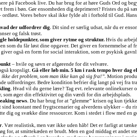
enere på Facebook live. Du har brug for at høre Guds Ord og begy
et frem i bøn. Gør ensomheden dig deprimeret? Fristes du på s
ordløst. Vores behov skal ikke fylde alt i forhold til Gud. Ha
hvad der udfordrer dig
. Dit sind er særlig udsat, når du er ens
nser og falsk trøst.
gle holdepunkter, som giver rytme og struktur.
Hvis du arbejd
en som du får løst dine opgaver. Det giver en fornemmelse af fr
ver også en form for social interaktion, som er psykisk gavnlig –
punkt
– hvile og søvn er afgørende for dit velvære.
også kropsligt.
Gå eller løb min. 5 km i rask tempo hver dag e
 ikke det problem, som man ikke kan gå sig fra!”.
Motion produce
 udfordringer. Bedre kondition befrier dig langt på vej fra tran
kling
. Hvad vil du gerne lære? Tag evt. relevante onlinekurser
r, som øger din effektivitet og din værdi for din arbejdsplads.
reaking news
. Du har brug for at ”glemme” krisen og kun tjekk
t sind konstant med frygtscenarier og alverdens ulykker – du ris
te dig og svække dine ressourcer. Kom i stedet i flow med en go
r
. Vær realistisk, men vær ikke uden håb! Det er farligt at tænk
øg for, at smittekæden er brudt. Men en god middag et andet s