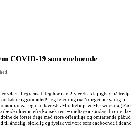
nem COVID-19 som eneboende
ghed
r yderst begrænset. Jeg bor i en 2-værelses lejlighed på tredje sa
an føler sig grounded
! Jeg føler mig også meget ansvarlig for a
t immunforsvar og min kæreste. Min livlinje er Messenger og F
eg arbejder hjemmefra konsekvent – undtagen søndag, hvor vi la
edpine de første dage med store offentlige og omfattende påbud
 til åndelig, sjælelig og fysisk velvære som eneboende i denne 