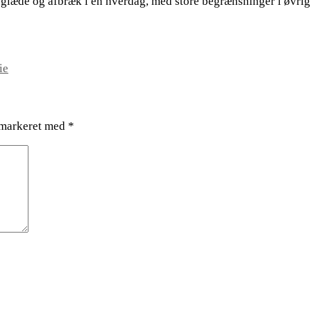
vsglæde og afbræk i en hverdag, med store begrænsninger i øvri
ie
 markeret med
*