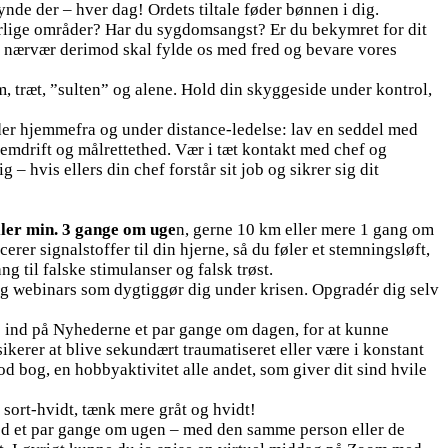
nde der – hver dag! Ordets tiltale føder bønnen i dig.
ærlige områder? Har du sygdomsangst? Er du bekymret for dit
ns nærvær derimod skal fylde os med fred og bevare vores
om, træt, ”sulten” og alene. Hold din skyggeside under kontrol,
er hjemmefra og under distance-ledelse: lav en seddel med
emdrift og målrettethed. Vær i tæt kontakt med chef og
 hvis ellers din chef forstår sit job og sikrer sig dit
ller min. 3 gange om uge
n, gerne 10 km eller mere 1 gang om
rer signalstoffer til din hjerne, så du føler et stemningsløft,
g til falske stimulanser og falsk trøst.
 og webinars som dygtiggør dig under krisen. Opgradér dig selv
e ind på Nyhederne et par gange om dagen, for at kunne
ikerer at blive sekundært traumatiseret eller være i konstant
d bog, en hobbyaktivitet alle andet, som giver dit sind hvile
e sort-hvidt, tænk mere gråt og hvidt!
ted et par gange om ugen – med den samme person eller de