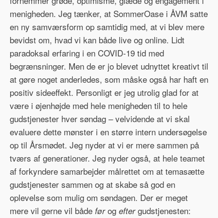
fornemmer grøde, optimisme, glæde og engagement i
menigheden. Jeg tænker, at SommerOase i ÅVM satte
en ny samværsform op samtidig med, at vi blev mere
bevidst om, hvad vi kan både live og online. Lidt
paradoksal erfaring i en COVID-19 tid med
begrænsninger. Men de er jo blevet udnyttet kreativt til
at gøre noget anderledes, som måske også har haft en
positiv sideeffekt. Personligt er jeg utrolig glad for at
være i øjenhøjde med hele menigheden til to hele
gudstjenester hver søndag – velvidende at vi skal
evaluere dette mønster i en større intern undersøgelse
op til Årsmødet. Jeg nyder at vi er mere sammen på
tværs af generationer. Jeg nyder også, at hele teamet
af forkyndere samarbejder målrettet om at temasætte
gudstjenester sammen og at skabe så god en
oplevelse som mulig om søndagen. Der er meget
mere vil gerne vil både
og
gudstjenesten:
før
efter