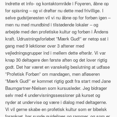
indrette et info- og kontaktområde i Foyeren, åbne op
for spisning – og vi drøfter nu dette med frivillige. I
selve gudstjenesten vil vi nu åbne op for forbøn igen –
men nu med mundbind i tilstødende lokaler – og
arbejde med den profetiske kultur og forbøn i Åndens
kraft. Udrustningsforløbet ”Mærk Gud!” er netop sat i
gang med 9 lektioner over 3 aftener med
vejledningsgrupper ind i mellem dette efterår. Vi var
knap 30 deltagere den første aften og det lover rigtig
godt. Det har været en vanskelig beslutning at udfase
”Profetisk Forbøn” om mandagen, men afløseren
”Mærk Gud!” er kommet rigtig godt fra start med Jane
Baumgartner-Nielsen som kursusleder. Jeg bidrager
selv med 4 undervisningssessioner på kurset og
nyder at undervise og være i dialog med deltagerne.
Vi vil gerne skabe en profetisk kultur som er bibelsk
forankret, har sunde guidelines og rammer, og som er