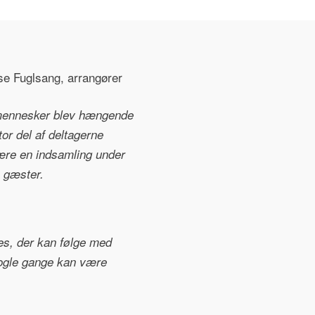
se Fuglsang, arrangører
4 mennesker blev hængende
tor del af deltagerne
være en indsamling under
e gæster.
res, der kan følge med
m nogle gange kan være