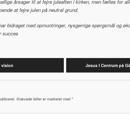
llige årsager til at fejre juleaften i kirken, men fælles for al
ende at fejre julen på neutral grund.
der har bidraget med opmuntringer, nysgerrige spørgsmål og øk
r succes
gation
 vision
Jesus I Centrum på G
ubliceret.
Krævede felter er markeret med
*