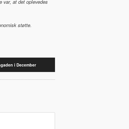
le var, at det oplevedes
onomisk støtte.
ågaden i December