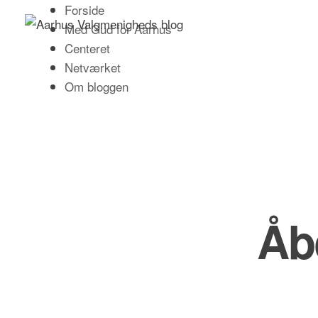
Skip
Forside
to
Med Gud for Aarhus
content
Centeret
Netværket
Om bloggen
Åb