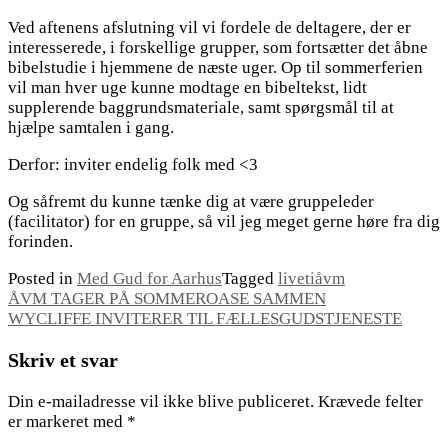
Ved aftenens afslutning vil vi fordele de deltagere, der er
interesserede, i forskellige grupper, som fortsætter det åbne
bibelstudie i hjemmene de næste uger. Op til sommerferien
vil man hver uge kunne modtage en bibeltekst, lidt
supplerende baggrundsmateriale, samt spørgsmål til at
hjælpe samtalen i gang.
Derfor: inviter endelig folk med <3
Og såfremt du kunne tænke dig at være gruppeleder
(facilitator) for en gruppe, så vil jeg meget gerne høre fra dig
forinden.
Posted in
Med Gud for Aarhus
Tagged
livetiåvm
Indlægsnavigation
ÅVM TAGER PÅ SOMMEROASE SAMMEN
WYCLIFFE INVITERER TIL FÆLLESGUDSTJENESTE
Skriv et svar
Din e-mailadresse vil ikke blive publiceret.
Krævede felter
er markeret med
*