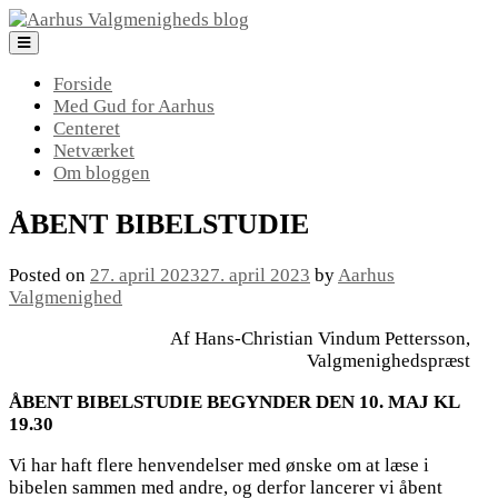
Skip
to
content
Forside
Med Gud for Aarhus
Centeret
Netværket
Om bloggen
ÅBENT BIBELSTUDIE
Posted on
27. april 2023
27. april 2023
by
Aarhus
Valgmenighed
Af Hans-Christian Vindum Pettersson,
Valgmenighedspræst
ÅBENT BIBELSTUDIE BEGYNDER DEN 10. MAJ KL
19.30
Vi har haft flere henvendelser med ønske om at læse i
bibelen sammen med andre, og derfor lancerer vi åbent