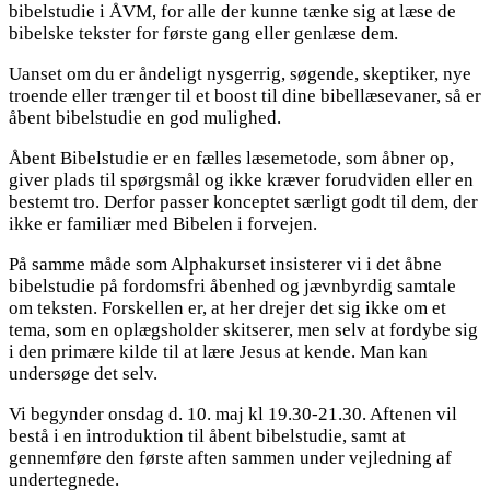
bibelstudie i ÅVM, for alle der kunne tænke sig at læse de
bibelske tekster for første gang eller genlæse dem.
Uanset om du er åndeligt nysgerrig, søgende, skeptiker, nye
troende eller trænger til et boost til dine bibellæsevaner, så er
åbent bibelstudie en god mulighed.
Åbent Bibelstudie er en fælles læsemetode, som åbner op,
giver plads til spørgsmål og ikke kræver forudviden eller en
bestemt tro. Derfor passer konceptet særligt godt til dem, der
ikke er familiær med Bibelen i forvejen.
På samme måde som Alphakurset insisterer vi i det åbne
bibelstudie på fordomsfri åbenhed og jævnbyrdig samtale
om teksten. Forskellen er, at her drejer det sig ikke om et
tema, som en oplægsholder skitserer, men selv at fordybe sig
i den primære kilde til at lære Jesus at kende. Man kan
undersøge det selv.
Vi begynder onsdag d. 10. maj kl 19.30-21.30. Aftenen vil
bestå i en introduktion til åbent bibelstudie, samt at
gennemføre den første aften sammen under vejledning af
undertegnede.