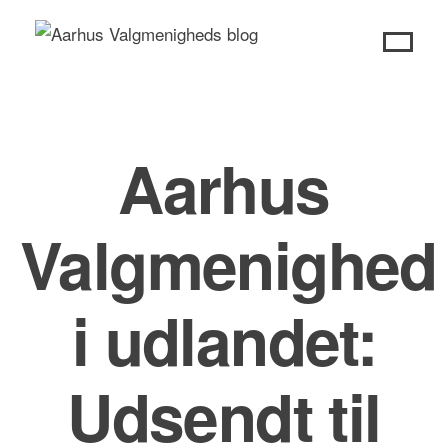
Skip
to
content
Aarhus
Valgmenighed
i udlandet:
Udsendt til