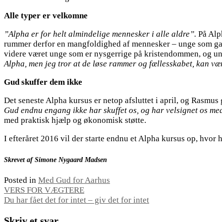
Alle typer er velkomne
”Alpha er for helt almindelige mennesker i alle aldre”.
På Alp
rummer derfor en mangfoldighed af mennesker – unge som gamle
videre været unge som er nysgerrige på kristendommen, og unge
Alpha, men jeg tror at de løse rammer og fællesskabet, kan v
Gud skuffer dem ikke
Det seneste Alpha kursus er netop afsluttet i april, og Rasmus
Gud endnu engang ikke har skuffet os, og har velsignet os me
med praktisk hjælp og økonomisk støtte.
I efteråret 2016 vil der starte endnu et Alpha kursus op, hvor h
Skrevet af Simone Nygaard Madsen
Posted in
Med Gud for Aarhus
Indlægsnavigation
VERS FOR VÆGTERE
Du har fået det for intet – giv det for intet
Skriv et svar