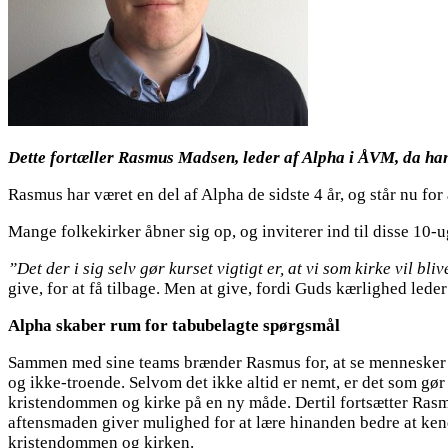
Dette fortæller Rasmus Madsen, leder af Alpha i ÅVM, da han 
Rasmus har været en del af Alpha de sidste 4 år, og står nu fo
Mange folkekirker åbner sig op, og inviterer ind til disse 10-
”Det der i sig selv gør kurset vigtigt er, at vi som kirke vil bl
give, for at få tilbage. Men at give, fordi Guds kærlighed leder 
Alpha skaber rum for tabubelagte spørgsmål
Sammen med sine teams brænder Rasmus for, at se mennesker læ
og ikke-troende. Selvom det ikke altid er nemt, er det som gør 
kristendommen og kirke på en ny måde. Dertil fortsætter Rasmu
aftensmaden giver mulighed for at lære hinanden bedre at kend
kristendommen og kirken.