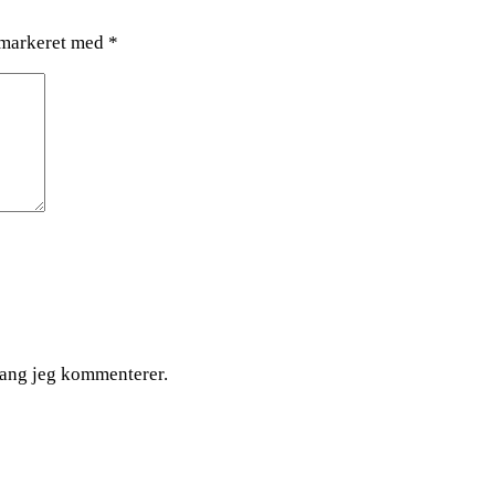
 markeret med
*
gang jeg kommenterer.