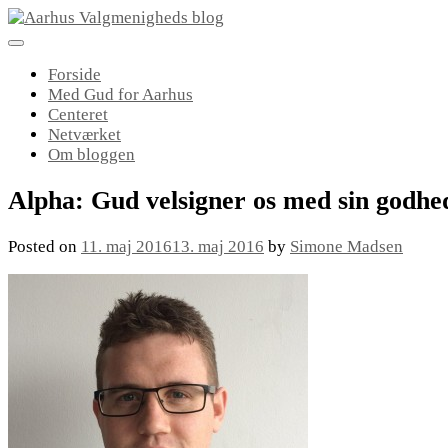
Skip
to
content
Forside
Med Gud for Aarhus
Centeret
Netværket
Om bloggen
Alpha: Gud velsigner os med sin godhe
Posted on
11. maj 2016
13. maj 2016
by
Simone Madsen