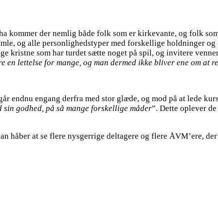
ha kommer der nemlig både folk som er kirkevante, og folk som
, og alle personlighedstyper med forskellige holdninger og ov
 kristne som har turdet sætte noget på spil, og invitere venner
ære en lettelse for mange, og man dermed ikke bliver ene om at
 går endnu engang derfra med stor glæde, og mod på at lede kurse
d sin godhed, på så mange forskellige måder
”. Dette oplever de
an håber at se flere nysgerrige deltagere og flere ÅVM’ere, der ha