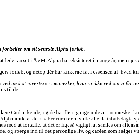
fortæller om sit seneste Alpha forløb.
r at lede kurset i ÅVM. Alpha har eksisteret i mange år, men sp
ugers forløb, og netop dér har kirkerne fat i essensen af, hvad 
ive ved med at investere i mennesker, hvor vi ikke ved om vi får n
os til det.
re Gud at kende, og de har flere gange oplevet mennesker komme
Alpha unik, at det skaber rum for at stille alle de tabubelagte sp
s med at fortælle, at det er ligeså vigtigt, at samles om aften
e, og spørge ind til det personlige liv, og caféen som sælger 