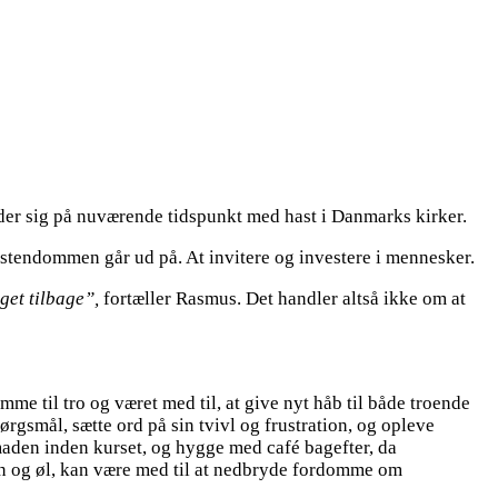
reder sig på nuværende tidspunkt med hast i Danmarks kirker.
kristendommen går ud på. At invitere og investere i mennesker.
oget tilbage”,
fortæller Rasmus. Det handler altså ikke om at
 til tro og været med til, at give nyt håb til både troende
ørgsmål, sætte ord på sin tvivl og frustration, og opleve
smaden inden kurset, og hygge med café bagefter, da
vin og øl, kan være med til at nedbryde fordomme om