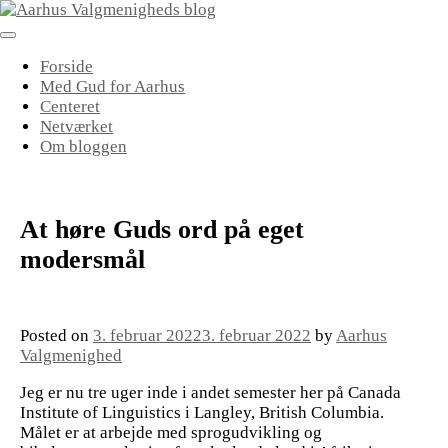
Skip
to
content
Forside
Med Gud for Aarhus
Centeret
Netværket
Om bloggen
At høre Guds ord på eget
modersmål
Posted on
3. februar 2022
3. februar 2022
by
Aarhus
Valgmenighed
Jeg er nu tre uger inde i andet semester her på Canada
Institute of Linguistics i Langley, British Columbia.
Målet er at arbejde med sprogudvikling og