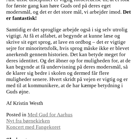
for første gang kan høre Guds ord på deres eget
modersmål, og det er det store mål, vi arbejder imod.
Det
er fantastisk!
Samtidig er det sproglige arbejde også i sig selv utrolig
vigtigt. At få et alfabet, at begynde at kunne læse og
skrive sit eget sprog, at lave en ordbog – det er vigtige
sejre for minoritetsfolk, hvis sprog måske ikke er blevet
anerkendt gennem historien. Det kan betyde meget for
deres identitet. Og det åbner op for muligheden for, at de
kan begynde at få undervisning på deres modersmål, så
de klarer sig bedre i skolen og dermed får flere
muligheder senere. Hvert skridt på vejen er vigtig og er
med til at kommunikere, at de har kæmpe betydning i
Guds øjne.
Af Kristin Westh
Posted in
Med Gud for Aarhus
Indlægsnavigation
Nyt fra børnekirken
Koncert med Fangekoret