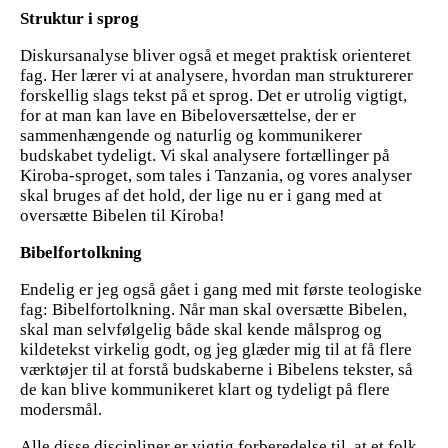
Struktur i sprog
Diskursanalyse bliver også et meget praktisk orienteret
fag. Her lærer vi at analysere, hvordan man strukturerer
forskellig slags tekst på et sprog. Det er utrolig vigtigt,
for at man kan lave en Bibeloversættelse, der er
sammenhængende og naturlig og kommunikerer
budskabet tydeligt. Vi skal analysere fortællinger på
Kiroba-sproget, som tales i Tanzania, og vores analyser
skal bruges af det hold, der lige nu er i gang med at
oversætte Bibelen til Kiroba!
Bibelfortolkning
Endelig er jeg også gået i gang med mit første teologiske
fag: Bibelfortolkning. Når man skal oversætte Bibelen,
skal man selvfølgelig både skal kende målsprog og
kildetekst virkelig godt, og jeg glæder mig til at få flere
værktøjer til at forstå budskaberne i Bibelens tekster, så
de kan blive kommunikeret klart og tydeligt på flere
modersmål.
Alle disse discipliner er vigtig forberedelse til, at et folk