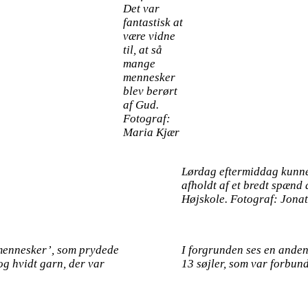
Det var
fantastisk at
være vidne
til, at så
mange
mennesker
blev berørt
af Gud.
Fotograf:
Maria Kjær
Lørdag eftermiddag kunne
afholdt af et bredt spænd
Højskole. Fotograf: Jona
kemennesker’, som prydede
I forgrunden ses en anden
og hvidt garn, der var
13 søjler, som var forbun