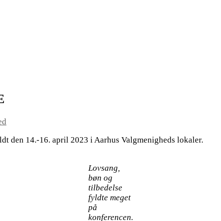
E
ed
ldt den 14.-16. april 2023 i Aarhus Valgmenigheds lokaler.
Lovsang,
bøn og
tilbedelse
fyldte meget
på
konferencen.