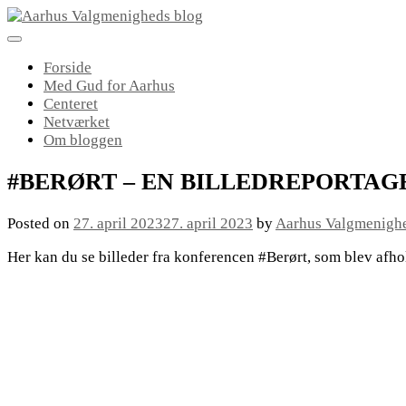
Skip
to
content
Forside
Med Gud for Aarhus
Centeret
Netværket
Om bloggen
#BERØRT – EN BILLEDREPORTAG
Posted on
27. april 2023
27. april 2023
by
Aarhus Valgmenigh
Her kan du se billeder fra konferencen #Berørt, som blev afho