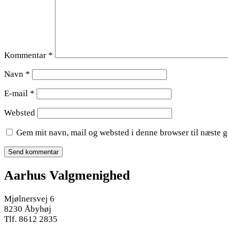
venstre
alle
og
og
Anders
for
Michael
at
Hansen,
nyde
tidligere
solen
.
Kommentar
*
valgmenighedspræst,
til
højre
.
Navn
*
E-mail
*
Websted
Gem mit navn, mail og websted i denne browser til næste 
Aarhus Valgmenighed
Mjølnersvej 6
8230 Åbyhøj
Tlf. 8612 2835