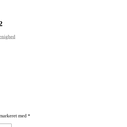
2
enighed
 markeret med
*