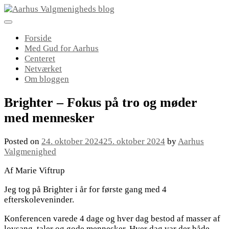
Skip
to
content
Forside
Med Gud for Aarhus
Centeret
Netværket
Om bloggen
Brighter – Fokus på tro og møder
med mennesker
Posted on
24. oktober 2024
25. oktober 2024
by
Aarhus
Valgmenighed
Af Marie Viftrup
Jeg tog på Brighter i år for første gang med 4
efterskoleveninder.
Konferencen varede 4 dage og hver dag bestod af masser af
lovsang, taler og gode mennesker. Hver dag var der både