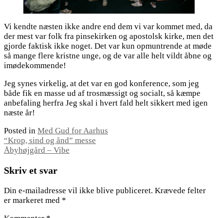
Vi kendte næsten ikke andre end dem vi var kommet med, da
der mest var folk fra pinsekirken og apostolsk kirke, men det
gjorde faktisk ikke noget. Det var kun opmuntrende at møde
så mange flere kristne unge, og de var alle helt vildt åbne og
imødekommende!
Jeg synes virkelig, at det var en god konference, som jeg
både fik en masse ud af trosmæssigt og socialt, så kæmpe
anbefaling herfra Jeg skal i hvert fald helt sikkert med igen
næste år!
Posted in
Med Gud for Aarhus
Indlægsnavigation
“Krop, sind og ånd” messe
Åbyhøjgård – Vibe
Skriv et svar
Din e-mailadresse vil ikke blive publiceret.
Krævede felter
er markeret med
*