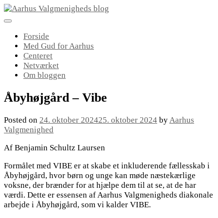
Skip
to
content
Forside
Med Gud for Aarhus
Centeret
Netværket
Om bloggen
Åbyhøjgård – Vibe
Posted on
24. oktober 2024
25. oktober 2024
by
Aarhus
Valgmenighed
Af Benjamin Schultz Laursen
Formålet med VIBE er at skabe et inkluderende fællesskab i
Åbyhøjgård, hvor børn og unge kan møde næstekærlige
voksne, der brænder for at hjælpe dem til at se, at de har
værdi. Dette er essensen af Aarhus Valgmenigheds diakonale
arbejde i Åbyhøjgård, som vi kalder VIBE.