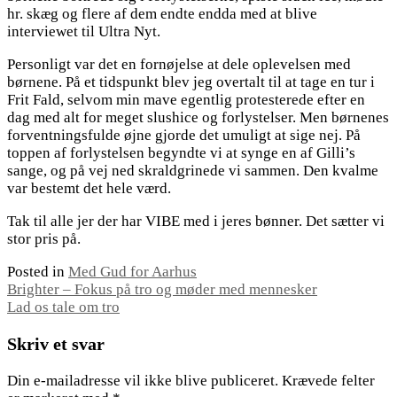
hr. skæg og flere af dem endte endda med at blive
interviewet til Ultra Nyt.
Personligt var det en fornøjelse at dele oplevelsen med
børnene. På et tidspunkt blev jeg overtalt til at tage en tur i
Frit Fald, selvom min mave egentlig protesterede efter en
dag med alt for meget slushice og forlystelser. Men børnenes
forventningsfulde øjne gjorde det umuligt at sige nej. På
toppen af forlystelsen begyndte vi at synge en af Gilli’s
sange, og på vej ned skraldgrinede vi sammen. Den kvalme
var bestemt det hele værd.
Tak til alle jer der har VIBE med i jeres bønner. Det sætter vi
stor pris på.
Posted in
Med Gud for Aarhus
Indlægsnavigation
Brighter – Fokus på tro og møder med mennesker
Lad os tale om tro
Skriv et svar
Din e-mailadresse vil ikke blive publiceret.
Krævede felter