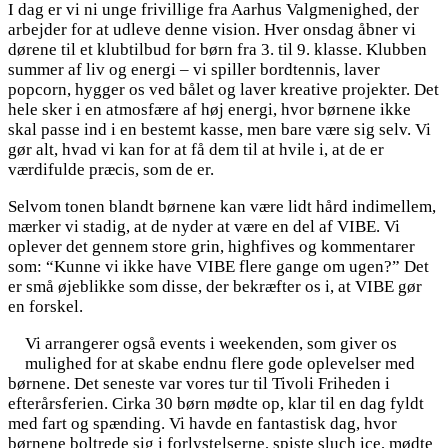
I dag er vi ni unge frivillige fra Aarhus Valgmenighed, der
arbejder for at udleve denne vision. Hver onsdag åbner vi
dørene til et klubtilbud for børn fra 3. til 9. klasse. Klubben
summer af liv og energi – vi spiller bordtennis, laver
popcorn, hygger os ved bålet og laver kreative projekter. Det
hele sker i en atmosfære af høj energi, hvor børnene ikke
skal passe ind i en bestemt kasse, men bare være sig selv. Vi
gør alt, hvad vi kan for at få dem til at hvile i, at de er
værdifulde præcis, som de er.
Selvom tonen blandt børnene kan være lidt hård indimellem,
mærker vi stadig, at de nyder at være en del af VIBE. Vi
oplever det gennem store grin, highfives og kommentarer
som: “Kunne vi ikke have VIBE flere gange om ugen?” Det
er små øjeblikke som disse, der bekræfter os i, at VIBE gør
en forskel.
Vi arrangerer også events i weekenden, som giver os
mulighed for at skabe endnu flere gode oplevelser med
børnene. Det seneste var vores tur til Tivoli Friheden i
efterårsferien. Cirka 30 børn mødte op, klar til en dag fyldt
med fart og spænding. Vi havde en fantastisk dag, hvor
børnene boltrede sig i forlystelserne, spiste sluch ice, mødte