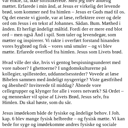
var enkle, få, ikke sofistikerede. Men jeg blev åndelig
mættet. Erfarede i min ånd, at Jesus er virkelig det levende
brød, som kommer ned fra himlen – Jesus er Guds mad til os.
Og det eneste vi gjorde, var at læse, reflektere over og dele
ord om Jesus i en tekst af Johannes. Sådan. Bum. Mæthed i
ånden. Et herligt åndeligt måltid. Fordi der er mere end blot
ord – men også Ånd i spil. Som taler og levendegør, som
mætter og inspirerer. Vi rakte i overført forstand hinanden
vores bygbrød og fisk – vores små smuler – og vi blev
mætte. Erfarede overflod fra himlen. Jesus som Livets brød.
Hvad ville der ske, hvis vi gentog bespisningsunderet med
vore naboer? I ghettoerne? I ungdomskulturerne på
kollegier, spillesteder, uddannelsessteder? Vovede at læse
Bibelen sammen med åndeligt nysgerrige? Viste gæstfrihed
og åbenhed? Inviterede til middag? Åbnede vore
cellegrupper og klynger for alle i vores netværk? Så Ordet –
og mennesker vil spise af Livets Brød, Jesus selv, fra
Himlen. Du skal høste, som du sår.
Jesus imødekom både de fysiske og åndelige behov. I Joh.
kap. 6 blev mange fysisk helbredte – og fysisk mætte. Vi kan
bede for syge og imødekomme andres fysiske og sociale