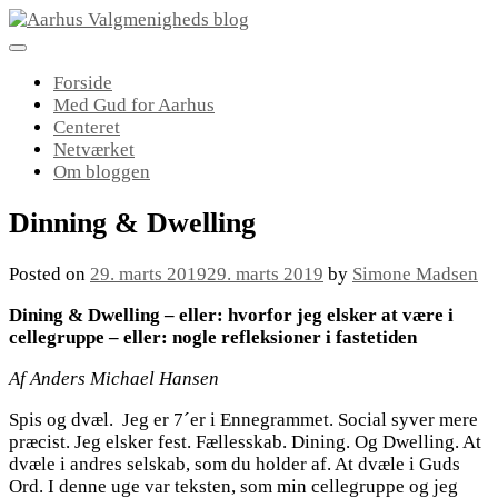
Skip
to
content
Forside
Med Gud for Aarhus
Centeret
Netværket
Om bloggen
Dinning & Dwelling
Posted on
29. marts 2019
29. marts 2019
by
Simone Madsen
Dining & Dwelling – eller: hvorfor jeg elsker at være i
cellegruppe – eller: nogle refleksioner i fastetiden
Af Anders Michael Hansen
Spis og dvæl. Jeg er 7´er i Ennegrammet. Social syver mere
præcist. Jeg elsker fest. Fællesskab. Dining. Og Dwelling. At
dvæle i andres selskab, som du holder af. At dvæle i Guds
Ord. I denne uge var teksten, som min cellegruppe og jeg