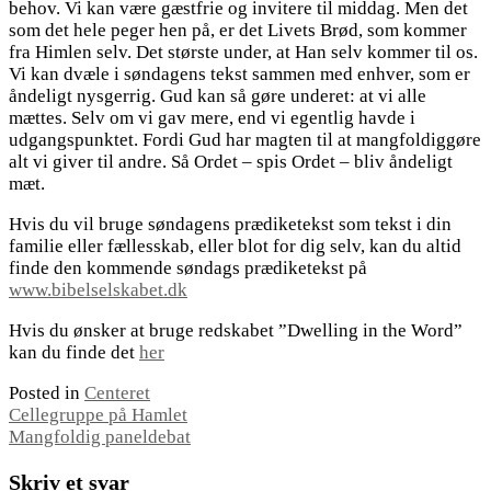
behov. Vi kan være gæstfrie og invitere til middag. Men det
som det hele peger hen på, er det Livets Brød, som kommer
fra Himlen selv. Det største under, at Han selv kommer til os.
Vi kan dvæle i søndagens tekst sammen med enhver, som er
åndeligt nysgerrig. Gud kan så gøre underet: at vi alle
mættes. Selv om vi gav mere, end vi egentlig havde i
udgangspunktet. Fordi Gud har magten til at mangfoldiggøre
alt vi giver til andre. Så Ordet – spis Ordet – bliv åndeligt
mæt.
Hvis du vil bruge søndagens prædiketekst som tekst i din
familie eller fællesskab, eller blot for dig selv, kan du altid
finde den kommende søndags prædiketekst på
www.bibelselskabet.dk
Hvis du ønsker at bruge redskabet ”Dwelling in the Word”
kan du finde det
her
Posted in
Centeret
Indlægsnavigation
Cellegruppe på Hamlet
Mangfoldig paneldebat
Skriv et svar