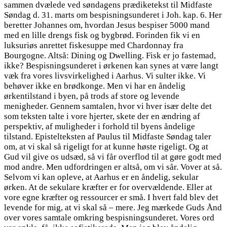
sammen dvælede ved søndagens prædiketekst til Midfaste
Søndag d. 31. marts om bespisningsunderet i Joh. kap. 6. Her
beretter Johannes om, hvordan Jesus bespiser 5000 mand
med en lille drengs fisk og bygbrød. Forinden fik vi en
luksuriøs anrettet fiskesuppe med Chardonnay fra
Bourgogne. Altså: Dining og Dwelling. Fisk er jo fastemad,
ikke? Bespisningsunderet i ørkenen kan synes at være langt
væk fra vores livsvirkelighed i Aarhus. Vi sulter ikke. Vi
behøver ikke en brødkonge. Men vi har en åndelig
ørkentilstand i byen, på trods af store og levende
menigheder. Gennem samtalen, hvor vi hver især delte det
som teksten talte i vore hjerter, skete der en ændring af
perspektiv, af muligheder i forhold til byens åndelige
tilstand. Epistelteksten af Paulus til Midfaste Søndag taler
om, at vi skal så rigeligt for at kunne høste rigeligt. Og at
Gud vil give os udsæd, så vi får overflod til at gøre godt med
mod andre. Men udfordringen er altså, om vi sår. Vover at så.
Selvom vi kan opleve, at Aarhus er en åndelig, sekular
ørken. At de sekulare kræfter er for overvældende. Eller at
vore egne kræfter og ressourcer er små. I hvert fald blev det
levende for mig, at vi skal så – mere. Jeg mærkede Guds Ånd
over vores samtale omkring bespisningsunderet. Vores ord