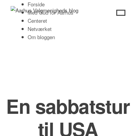
Skip
Forside
to
Med Gud for Aarhus
content
Centeret
Netværket
Om bloggen
En sabbatstur
til USA