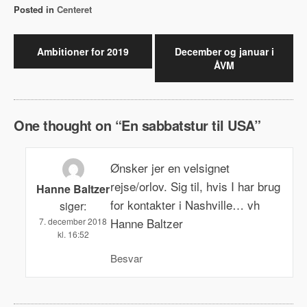
Posted in
Centeret
Indlægsnavigation
Ambitioner for 2019
December og januar i
ÅVM
One thought on “
En sabbatstur til USA
”
Ønsker jer en velsignet
rejse/orlov. Sig til, hvis I har brug
Hanne Baltzer
for kontakter i Nashville… vh
siger:
Hanne Baltzer
7. december 2018
kl. 16:52
Besvar