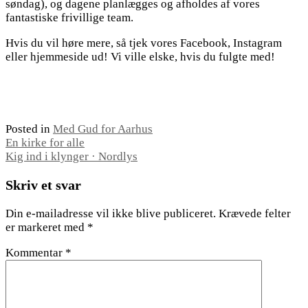
søndag), og dagene planlægges og afholdes af vores
fantastiske frivillige team.
Hvis du vil høre mere, så tjek vores Facebook, Instagram
eller hjemmeside ud! Vi ville elske, hvis du fulgte med!
Posted in
Med Gud for Aarhus
Indlægsnavigation
En kirke for alle
Kig ind i klynger · Nordlys
Skriv et svar
Din e-mailadresse vil ikke blive publiceret.
Krævede felter
er markeret med
*
Kommentar
*