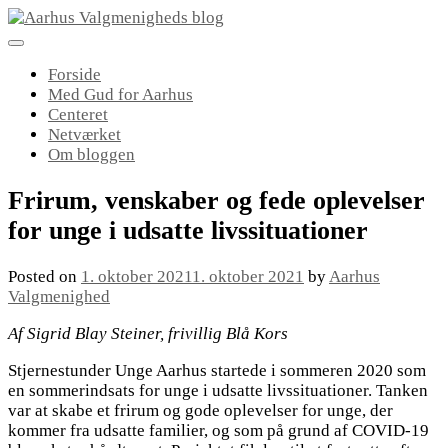
Skip
to
content
Forside
Med Gud for Aarhus
Centeret
Netværket
Om bloggen
Frirum, venskaber og fede oplevelser
for unge i udsatte livssituationer
Posted on
1. oktober 2021
1. oktober 2021
by
Aarhus
Valgmenighed
Af Sigrid Blay Steiner, frivillig Blå Kors
Stjernestunder Unge Aarhus startede i sommeren 2020 som
en sommerindsats for unge i udsatte livssituationer. Tanken
var at skabe et frirum og gode oplevelser for unge, der
kommer fra udsatte familier, og som på grund af COVID-19