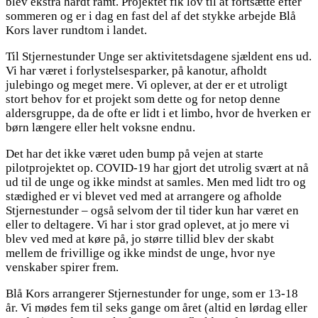
blev ekstra hårdt ramt. Projektet fik lov til at fortsætte efter
sommeren og er i dag en fast del af det stykke arbejde Blå
Kors laver rundtom i landet.
Til Stjernestunder Unge ser aktivitetsdagene sjældent ens ud.
Vi har været i forlystelsesparker, på kanotur, afholdt
julebingo og meget mere. Vi oplever, at der er et utroligt
stort behov for et projekt som dette og for netop denne
aldersgruppe, da de ofte er lidt i et limbo, hvor de hverken er
børn længere eller helt voksne endnu.
Det har det ikke været uden bump på vejen at starte
pilotprojektet op. COVID-19 har gjort det utrolig svært at nå
ud til de unge og ikke mindst at samles. Men med lidt tro og
stædighed er vi blevet ved med at arrangere og afholde
Stjernestunder – også selvom der til tider kun har været en
eller to deltagere. Vi har i stor grad oplevet, at jo mere vi
blev ved med at køre på, jo større tillid blev der skabt
mellem de frivillige og ikke mindst de unge, hvor nye
venskaber spirer frem.
Blå Kors arrangerer Stjernestunder for unge, som er 13-18
år. Vi mødes fem til seks gange om året (altid en lørdag eller