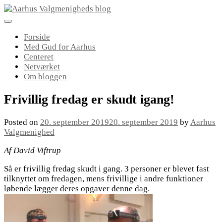
Skip
to
content
Forside
Med Gud for Aarhus
Centeret
Netværket
Om bloggen
Frivillig fredag er skudt igang!
Posted on
20. september 2019
20. september 2019
by
Aarhus
Valgmenighed
Af David Viftrup
Så er frivillig fredag skudt i gang. 3 personer er blevet fast
tilknyttet om fredagen, mens frivillige i andre funktioner
løbende lægger deres opgaver denne dag.