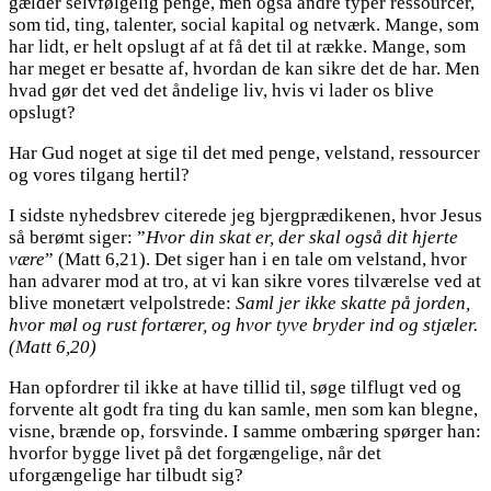
gælder selvfølgelig penge, men også andre typer ressourcer,
som tid, ting, talenter, social kapital og netværk. Mange, som
har lidt, er helt opslugt af at få det til at række. Mange, som
har meget er besatte af, hvordan de kan sikre det de har. Men
hvad gør det ved det åndelige liv, hvis vi lader os blive
opslugt?
Har Gud noget at sige til det med penge, velstand, ressourcer
og vores tilgang hertil?
I sidste nyhedsbrev citerede jeg bjergprædikenen, hvor Jesus
så berømt siger: ”
Hvor din skat er, der skal også dit hjerte
være
” (Matt 6,21). Det siger han i en tale om velstand, hvor
han advarer mod at tro, at vi kan sikre vores tilværelse ved at
blive monetært velpolstrede:
Saml jer ikke skatte på jorden,
hvor møl og rust fortærer, og hvor tyve bryder ind og stjæler.
(Matt 6,20)
Han opfordrer til ikke at have tillid til, søge tilflugt ved og
forvente alt godt fra ting du kan samle, men som kan blegne,
visne, brænde op, forsvinde. I samme ombæring spørger han:
hvorfor bygge livet på det forgængelige, når det
uforgængelige har tilbudt sig?