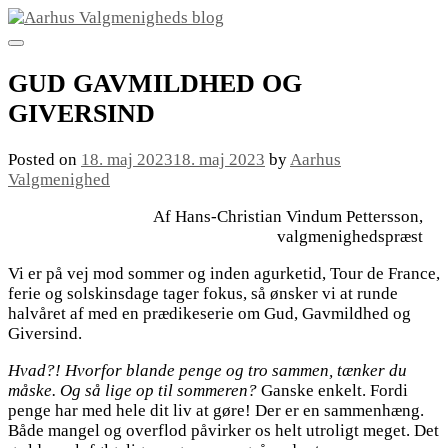
Skip
to
content
GUD GAVMILDHED OG
GIVERSIND
Posted on
18. maj 2023
18. maj 2023
by
Aarhus
Valgmenighed
Af Hans-Christian Vindum Pettersson,
valgmenighedspræst
Vi er på vej mod sommer og inden agurketid, Tour de France,
ferie og solskinsdage tager fokus, så ønsker vi at runde
halvåret af med en prædikeserie om Gud, Gavmildhed og
Giversind.
Hvad?! Hvorfor blande penge og tro sammen, tænker du
måske. Og så lige op til sommeren?
Ganske enkelt. Fordi
penge har med hele dit liv at gøre! Der er en sammenhæng.
Både mangel og overflod påvirker os helt utroligt meget. Det