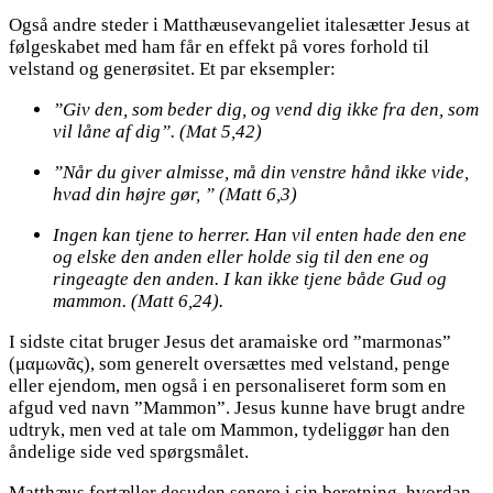
Også andre steder i Matthæusevangeliet italesætter Jesus at
følgeskabet med ham får en effekt på vores forhold til
velstand og generøsitet. Et par eksempler:
”Giv den, som beder dig, og vend dig ikke fra den, som
vil låne af dig”. (Mat 5,42)
”Når du giver almisse, må din venstre hånd ikke vide,
hvad din højre gør, ” (Matt 6,3)
Ingen kan tjene to herrer. Han vil enten hade den ene
og elske den anden eller holde sig til den ene og
ringeagte den anden. I kan ikke tjene både Gud og
mammon. (Matt 6,24).
I sidste citat bruger Jesus det aramaiske ord ”marmonas”
(μαμωνᾶς), som generelt oversættes med velstand, penge
eller ejendom, men også i en personaliseret form som en
afgud ved navn ”Mammon”. Jesus kunne have brugt andre
udtryk, men ved at tale om Mammon, tydeliggør han den
åndelige side ved spørgsmålet.
Matthæus fortæller desuden senere i sin beretning, hvordan