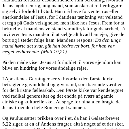
Jesus møder en rig, ung mand, som ønsker at retfærdiggøre
sig selv i forhold til Gud. Han må have forventet ros eller
anerkendelse af Jesus, for I datidens tænkning var velstand
et tegn på Guds velsignelse, men ikke hos Jesus. Frem for at
bekræfte at mandens velstand var udtryk for gudsnærhed, så
inviterer Jesus manden til at sælge alt hvad han ejer, give det
bort og i stedet følge ham. Mandens respons:
Da den unge
mand hørte det svar, gik han bedrøvet bort, for han var
meget velhavende. (Matt 19,21).
På den måde viser Jesus at forholdet til vores ejendom kan
blive en hindring for vores åndelige rejse.
I Apostlenes Gerninger ser vi hvordan den første kirke
betragtede gavmildhed og giversind, som bærende værdier
for det kristne fællesskab. Den første kirke var kendetegnet
ved radikal generøsitet og det endda på tværs af gamle
etniske og kulturelle skel. At sørge for hinanden bragte de
Jesus-troende i hele Romerriget sammen.
Og Paulus sætter prikken over í’et, da han i Galaterbrevet
5,22 siger, at en af Åndens frugter, altså noget af et der sker,