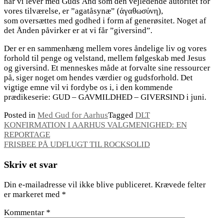
når vi lever med Guds Ånd som den vejledende autoritet for
vores tilværelse, er ”agatåsynæ” (ἀγαθωσύνη),
som oversættes med godhed i form af generøsitet. Noget af
det Ånden påvirker er at vi får ”giversind”.
Der er en sammenhæng mellem vores åndelige liv og vores
forhold til penge og velstand, mellem følgeskab med Jesus
og giversind. Et menneskes måde at forvalte sine ressourcer
på, siger noget om hendes værdier og gudsforhold. Det
vigtige emne vil vi fordybe os i, i den kommende
prædikeserie: GUD – GAVMILDHED – GIVERSIND i juni.
Posted in
Med Gud for Aarhus
Tagged
DLT
Indlægsnavigation
KONFIRMATION I AARHUS VALGMENIGHED: EN
REPORTAGE
FRISBEE PÅ UDFLUGT TIL ROCKSOLID
Skriv et svar
Din e-mailadresse vil ikke blive publiceret.
Krævede felter
er markeret med
*
Kommentar
*