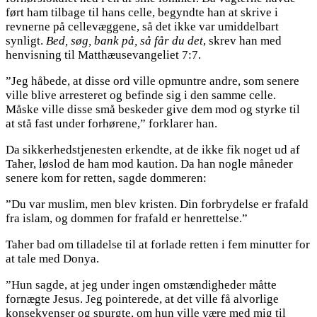
ført ham tilbage til hans celle, begyndte han at skrive i
revnerne på cellevæggene, så det ikke var umiddelbart
synligt.
Bed, søg, bank på, så får du det
, skrev han med
henvisning til Matthæusevangeliet 7:7.
”Jeg håbede, at disse ord ville opmuntre andre, som senere
ville blive arresteret og befinde sig i den samme celle.
Måske ville disse små beskeder give dem mod og styrke til
at stå fast under forhørene,” forklarer han.
Da sikkerhedstjenesten erkendte, at de ikke fik noget ud af
Taher, løslod de ham mod kaution. Da han nogle måneder
senere kom for retten, sagde dommeren:
”Du var muslim, men blev kristen. Din forbrydelse er frafald
fra islam, og dommen for frafald er henrettelse.”
Taher bad om tilladelse til at forlade retten i fem minutter for
at tale med Donya.
”Hun sagde, at jeg under ingen omstændigheder måtte
fornægte Jesus. Jeg pointerede, at det ville få alvorlige
konsekvenser og spurgte, om hun ville være med mig til