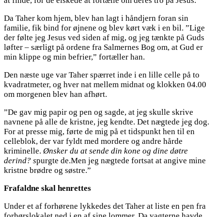
at finde, for de elskede at fortælle om deres tro på Jesus.
Da Taher kom hjem, blev han lagt i håndjern foran sin
familie, fik bind for øjnene og blev kørt væk i en bil. ”Lige
der følte jeg Jesus ved siden af mig, og jeg tænkte på Guds
løfter – særligt på ordene fra Salmernes Bog om, at Gud er
min klippe og min befrier,” fortæller han.
Den næste uge var Taher spærret inde i en lille celle på to
kvadratmeter, og hver nat mellem midnat og klokken 04.00
om morgenen blev han afhørt.
”De gav mig papir og pen og sagde, at jeg skulle skrive
navnene på alle de kristne, jeg kendte. Det nægtede jeg dog.
For at presse mig, førte de mig på et tidspunkt hen til en
celleblok, der var fyldt med mordere og andre hårde
kriminelle.
Ønsker du at sende din kone og dine døtre
derind? s
purgte de.Men jeg nægtede fortsat at angive mine
kristne brødre og søstre.”
Frafaldne skal henrettes
Under et af forhørene lykkedes det Taher at liste en pen fra
forhørslokalet ned i en af sine lommer. Da vagterne havde