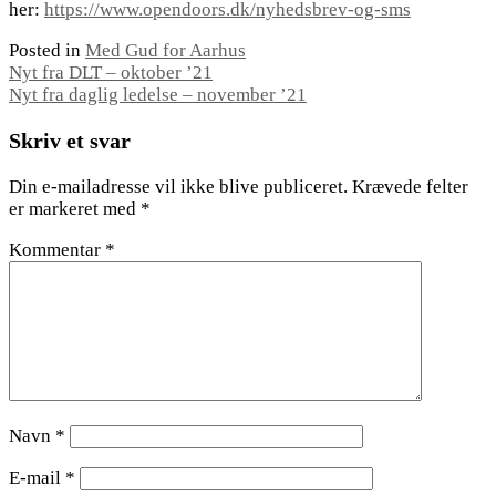
her:
https://www.opendoors.dk/nyhedsbrev-og-sms
Posted in
Med Gud for Aarhus
Indlægsnavigation
Nyt fra DLT – oktober ’21
Nyt fra daglig ledelse – november ’21
Skriv et svar
Din e-mailadresse vil ikke blive publiceret.
Krævede felter
er markeret med
*
Kommentar
*
Navn
*
E-mail
*