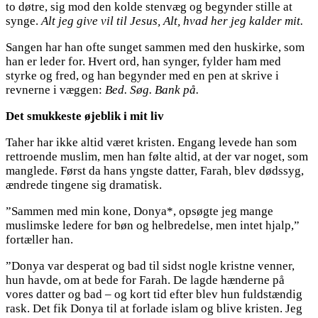
to døtre, sig mod den kolde stenvæg og begynder stille at
synge.
Alt jeg give vil til Jesus, Alt, hvad her jeg kalder mit.
Sangen har han ofte sunget sammen med den huskirke, som
han er leder for. Hvert ord, han synger, fylder ham med
styrke og fred, og han begynder med en pen at skrive i
revnerne i væggen:
Bed. Søg. Bank på.
Det smukkeste øjeblik i mit liv
Taher har ikke altid været kristen. Engang levede han som
rettroende muslim, men han følte altid, at der var noget, som
manglede. Først da hans yngste datter, Farah, blev dødssyg,
ændrede tingene sig dramatisk.
”Sammen med min kone, Donya*, opsøgte jeg mange
muslimske ledere for bøn og helbredelse, men intet hjalp,”
fortæller han.
”Donya var desperat og bad til sidst nogle kristne venner,
hun havde, om at bede for Farah. De lagde hænderne på
vores datter og bad – og kort tid efter blev hun fuldstændig
rask. Det fik Donya til at forlade islam og blive kristen. Jeg