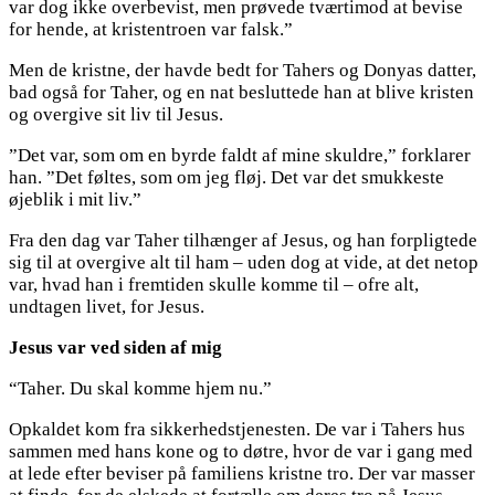
var dog ikke overbevist, men prøvede tværtimod at bevise
for hende, at kristentroen var falsk.”
Men de kristne, der havde bedt for Tahers og Donyas datter,
bad også for Taher, og en nat besluttede han at blive kristen
og overgive sit liv til Jesus.
”Det var, som om en byrde faldt af mine skuldre,” forklarer
han. ”Det føltes, som om jeg fløj. Det var det smukkeste
øjeblik i mit liv.”
Fra den dag var Taher tilhænger af Jesus, og han forpligtede
sig til at overgive alt til ham – uden dog at vide, at det netop
var, hvad han i fremtiden skulle komme til – ofre alt,
undtagen livet, for Jesus.
Jesus var ved siden af mig
“Taher. Du skal komme hjem nu.”
Opkaldet kom fra sikkerhedstjenesten. De var i Tahers hus
sammen med hans kone og to døtre, hvor de var i gang med
at lede efter beviser på familiens kristne tro. Der var masser