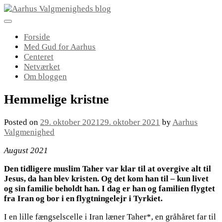
Skip
to
content
Forside
Med Gud for Aarhus
Centeret
Netværket
Om bloggen
Hemmelige kristne
Posted on
29. oktober 2021
29. oktober 2021
by
Aarhus
Valgmenighed
August 2021
Den tidligere muslim Taher var klar til at overgive alt til
Jesus, da han blev kristen. Og det kom han til – kun livet
og sin familie beholdt han. I dag er han og familien flygtet
fra Iran og bor i en flygtningelejr i Tyrkiet.
I en lille fængselscelle i Iran læner Taher*, en gråhåret far til