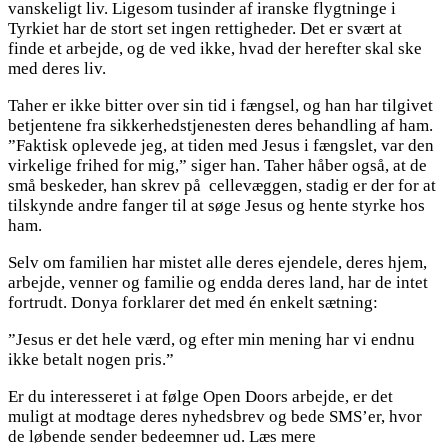
vanskeligt liv. Ligesom tusinder af iranske flygtninge i
Tyrkiet har de stort set ingen rettigheder. Det er svært at
finde et arbejde, og de ved ikke, hvad der herefter skal ske
med deres liv.
Taher er ikke bitter over sin tid i fængsel, og han har tilgivet
betjentene fra sikkerhedstjenesten deres behandling af ham.
”Faktisk oplevede jeg, at tiden med Jesus i fængslet, var den
virkelige frihed for mig,” siger han. Taher håber også, at de
små beskeder, han skrev på cellevæggen, stadig er der for at
tilskynde andre fanger til at søge Jesus og hente styrke hos
ham.
Selv om familien har mistet alle deres ejendele, deres hjem,
arbejde, venner og familie og endda deres land, har de intet
fortrudt. Donya forklarer det med én enkelt sætning:
”Jesus er det hele værd, og efter min mening har vi endnu
ikke betalt nogen pris.”
Er du interesseret i at følge Open Doors arbejde, er det
muligt at modtage deres nyhedsbrev og bede SMS’er, hvor
de løbende sender bedeemner ud. Læs mere