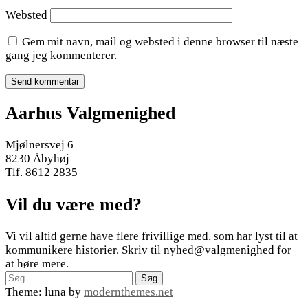
Websted
Gem mit navn, mail og websted i denne browser til næste
gang jeg kommenterer.
Aarhus Valgmenighed
Mjølnersvej 6
8230 Åbyhøj
Tlf. 8612 2835
Vil du være med?
Vi vil altid gerne have flere frivillige med, som har lyst til at
kommunikere historier. Skriv til nyhed@valgmenighed for
at høre mere.
Søg
efter:
Theme: luna by
modernthemes.net