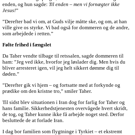
enden, og hun sagde:
Til enden – men vi fornægter ikke
Jesus!
”
”Derefter bad vi om, at Guds vilje måtte ske, og om, at han
ville give os styrke. Vi bad også for dommeren og de andre,
som arbejdede i retten.”
Følte frihed i fængslet
Da Taher vendte tilbage til retssalen, sagde dommeren til
ham: ”Jeg ved ikke, hvorfor jeg løslader dig. Men hvis du
bliver arresteret igen, vil jeg helt sikkert dømme dig til
døden.”
”Derefter gik vi hjem – og fortsatte med at forkynde og
prædike om den kristne tro,” smiler Taher.
Til sidst blev situationen i Iran dog for farlig for Taher og
hans familie. Sikkerhedstjenesten overvågede hvert skridt,
de tog, og Taher kunne ikke få arbejde noget sted. Derfor
besluttede de at forlade Iran.
I dag bor familien som flygtninge i Tyrkiet – et ekstremt