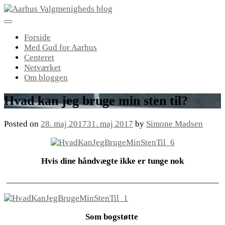
Skip
to
content
Forside
Med Gud for Aarhus
Centeret
Netværket
Om bloggen
Hvad kan jeg bruge min sten til?
Posted on
28. maj 2017
31. maj 2017
by
Simone Madsen
Hvis dine håndvægte ikke er tunge nok
_______________________________________________
Som bogstøtte