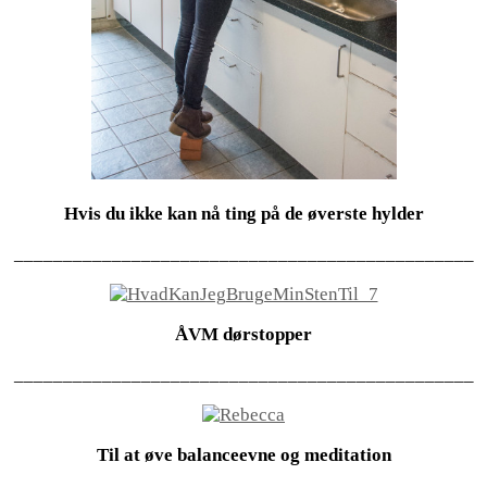
Hvis du ikke kan nå ting på de øverste hylder
_______________________________________________
ÅVM dørstopper
_______________________________________________
Til at øve balanceevne og meditation