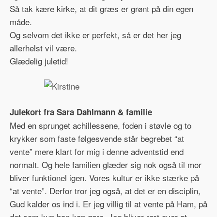
Så tak kære kirke, at dit græs er grønt på din egen
måde.
Og selvom det ikke er perfekt, så er det her jeg
allerhelst vil være.
Glædelig juletid!
Julekort fra Sara Dahlmann & familie
Med en sprunget achillessene, foden i støvle og to
krykker som faste følgesvende står begrebet “at
vente” mere klart for mig i denne adventstid end
normalt. Og hele familien glæder sig nok også til mor
bliver funktionel igen. Vores kultur er ikke stærke på
“at vente”. Derfor tror jeg også, at det er en disciplin,
Gud kalder os ind i. Er jeg villig til at vente på Ham, på
det som kun han kan gøre. Jeg bliver rørt over at