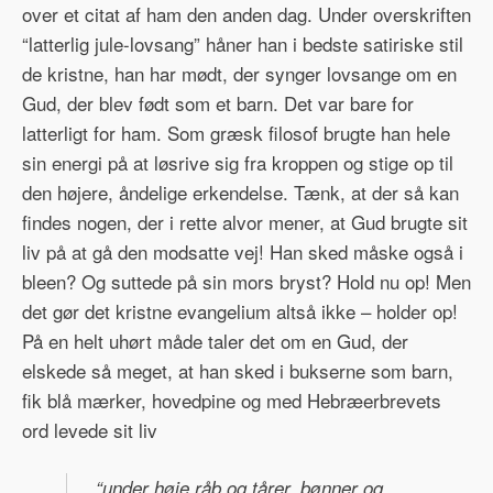
over et citat af ham den anden dag. Under overskriften
“latterlig jule-lovsang” håner han i bedste satiriske stil
de kristne, han har mødt, der synger lovsange om en
Gud, der blev født som et barn. Det var bare for
latterligt for ham. Som græsk filosof brugte han hele
sin energi på at løsrive sig fra kroppen og stige op til
den højere, åndelige erkendelse. Tænk, at der så kan
findes nogen, der i rette alvor mener, at Gud brugte sit
liv på at gå den modsatte vej! Han sked måske også i
bleen? Og suttede på sin mors bryst? Hold nu op! Men
det gør det kristne evangelium altså ikke – holder op!
På en helt uhørt måde taler det om en Gud, der
elskede så meget, at han sked i bukserne som barn,
fik blå mærker, hovedpine og med Hebræerbrevets
ord levede sit liv
“under høje råb og tårer, bønner og