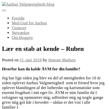
Skip
to
content
Forside
Med Gud for Aarhus
Centeret
Netværket
Om bloggen
Lær en stab at kende – Ruben
Posted on
11. maj 2016
by
Simone Madsen
Hvorfor kan du kalde ÅVM for din familie?
Jeg har lige siden jeg blev en del af menigheden for 10 år
siden oplevet Aarhus Valgmenighed som et fristed hvor jeg
oplever blandingen af det lutherske og karismatiske som
enormt frugtbart i mit eget liv. ÅVM er min familie da I
velsigner og opmuntrer mig, udfordrer mig og nogle gange
giver mig grå hår i hovedet – sådan er det vist i alle
familier J