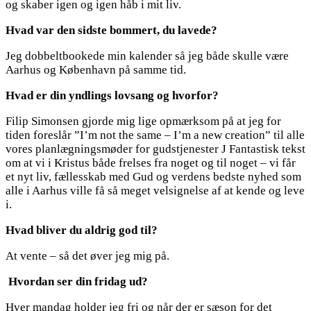
og skaber igen og igen håb i mit liv.
Hvad var den sidste bommert, du lavede?
Jeg dobbeltbookede min kalender så jeg både skulle være
Aarhus og København på samme tid.
Hvad er din yndlings lovsang og hvorfor?
Filip Simonsen gjorde mig lige opmærksom på at jeg for
tiden foreslår ”I’m not the same – I’m a new creation” til alle
vores planlægningsmøder for gudstjenester J Fantastisk tekst
om at vi i Kristus både frelses fra noget og til noget – vi får
et nyt liv, fællesskab med Gud og verdens bedste nyhed som
alle i Aarhus ville få så meget velsignelse af at kende og leve
i.
Hvad bliver du aldrig god til?
At vente – så det øver jeg mig på.
Hvordan ser din fridag ud?
Hver mandag holder jeg fri og når der er sæson for det