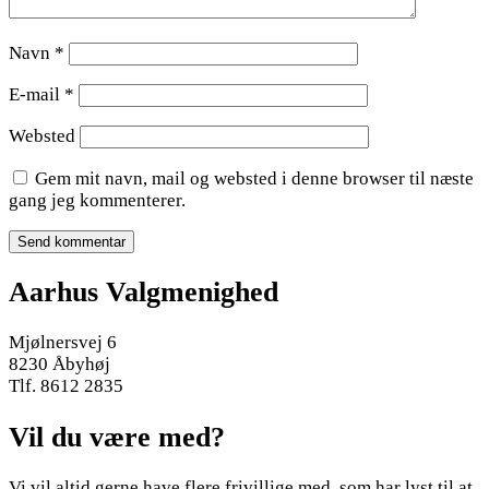
Navn
*
E-mail
*
Websted
Gem mit navn, mail og websted i denne browser til næste
gang jeg kommenterer.
Aarhus Valgmenighed
Mjølnersvej 6
8230 Åbyhøj
Tlf. 8612 2835
Vil du være med?
Vi vil altid gerne have flere frivillige med, som har lyst til at