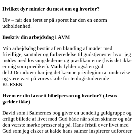
Hvilket dyr minder du mest om og hvorfor?
Ulv – når den først er på sporet har den en enorm
udholdenhed.
Beskriv din arbejdsdag i ÅVM
Min arbejdsdag består af en blanding af møder med
frivillige, samtaler og forberedelse til gudstjenester hvor jeg
mødes med lovsangslederne og prædikanterne (hvis det ikke
er mig som prædiker). Mails fylder også en god
del J Derudover har jeg det kæmpe privilegium at undervise
og være vært på vores skole for teologistuderende –
KURSEN.
Hvem er din favorit bibelperson og hvorfor? (Jesus
gælder ikke)
David som i Salmernes bog giver en uendelig guldgruppe og
ærligt billede af livet med Gud både når solen skinner og når
den værste mørke presser sig på. Hans fristil over livet med
Gud som jeg elsker at kalde hans salmer inspirerer udfordrer