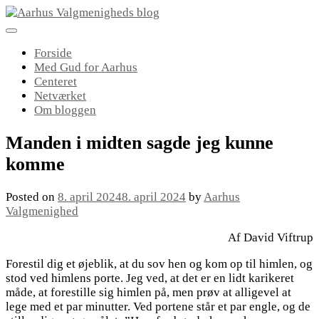
Skip
to
content
Forside
Med Gud for Aarhus
Centeret
Netværket
Om bloggen
Manden i midten sagde jeg kunne
komme
Posted on
8. april 2024
8. april 2024
by
Aarhus
Valgmenighed
Af David Viftrup
Forestil dig et øjeblik, at du sov hen og kom op til himlen, og
stod ved himlens porte. Jeg ved, at det er en lidt karikeret
måde, at forestille sig himlen på, men prøv at alligevel at
lege med et par minutter. Ved portene står et par engle, og de