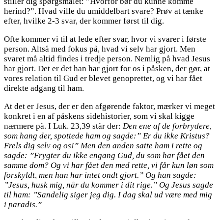
stiller dig spørgsmålet: ”Hvorfor bør du kunne komme
herind?”. Hvad ville du umiddelbart svare? Prøv at tænke
efter, hvilke 2-3 svar, der kommer først til dig.
Ofte kommer vi til at lede efter svar, hvor vi svarer i første
person. Altså med fokus på, hvad vi selv har gjort. Men
svaret må altid findes i tredje person. Nemlig på hvad Jesus
har gjort. Det er det han har gjort for os i påsken, der gør, at
vores relation til Gud er blevet genoprettet, og vi har fået
direkte adgang til ham.
At det er Jesus, der er den afgørende faktor, mærker vi meget
konkret i en af påskens sidehistorier, som vi skal kigge
nærmere på. I Luk. 23,39 står der:
Den ene af de forbrydere,
som hang der, spottede ham og sagde:” Er du ikke Kristus?
Frels dig selv og os!” Men den anden satte ham i rette og
sagde: ”Frygter du ikke engang Gud, du som har fået den
samme dom? Og vi har fået den med rette, vi får kun løn som
forskyldt, men han har intet ondt gjort.” Og han sagde:
”Jesus, husk mig, når du kommer i dit rige.” Og Jesus sagde
til ham: ”Sandelig siger jeg dig. I dag skal ud være med mig
i paradis.”