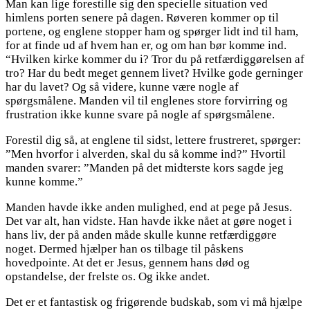
Man kan lige forestille sig den specielle situation ved
himlens porten senere på dagen. Røveren kommer op til
portene, og englene stopper ham og spørger lidt ind til ham,
for at finde ud af hvem han er, og om han bør komme ind.
“Hvilken kirke kommer du i? Tror du på retfærdiggørelsen af
tro? Har du bedt meget gennem livet? Hvilke gode gerninger
har du lavet? Og så videre, kunne være nogle af
spørgsmålene. Manden vil til englenes store forvirring og
frustration ikke kunne svare på nogle af spørgsmålene.
Forestil dig så, at englene til sidst, lettere frustreret, spørger:
”Men hvorfor i alverden, skal du så komme ind?” Hvortil
manden svarer: ”Manden på det midterste kors sagde jeg
kunne komme.”
Manden havde ikke anden mulighed, end at pege på Jesus.
Det var alt, han vidste. Han havde ikke nået at gøre noget i
hans liv, der på anden måde skulle kunne retfærdiggøre
noget. Dermed hjælper han os tilbage til påskens
hovedpointe. At det er Jesus, gennem hans død og
opstandelse, der frelste os. Og ikke andet.
Det er et fantastisk og frigørende budskab, som vi må hjælpe