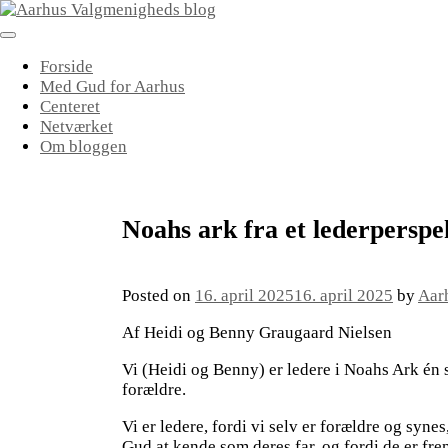
Skip
to
content
Forside
Med Gud for Aarhus
Centeret
Netværket
Om bloggen
Noahs ark fra et lederperspe
Posted on
16. april 2025
16. april 2025
by
Aar
Af Heidi og Benny Graugaard Nielsen
Vi (Heidi og Benny) er ledere i Noahs Ark én
forældre.
Vi er ledere, fordi vi selv er forældre og synes
Gud at kende som deres far, og fordi de er fre