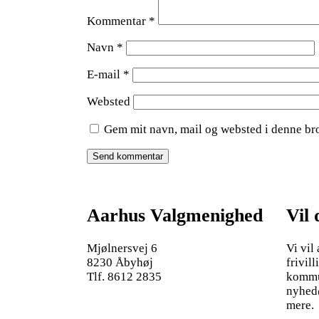
Kommentar
*
Navn
*
E-mail
*
Websted
Gem mit navn, mail og websted i denne br
Aarhus Valgmenighed
Vil
Mjølnersvej 6
Vi vil
8230 Åbyhøj
frivill
Tlf. 8612 2835
kommun
nyhed
mere.