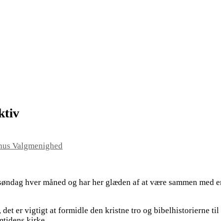
ktiv
hus Valgmenighed
 søndag hver måned og har her glæden af at være sammen med en
, det er vigtigt at formidle den kristne tro og bibelhistorierne ti
mtidens kirke.