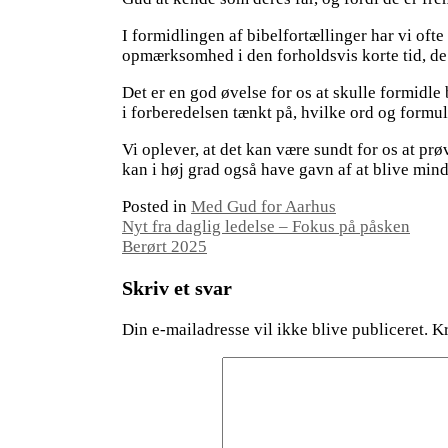
I formidlingen af bibelfortællinger har vi ofte
opmærksomhed i den forholdsvis korte tid, de k
Det er en god øvelse for os at skulle formidle
i forberedelsen tænkt på, hvilke ord og formu
Vi oplever, at det kan være sundt for os at prø
kan i høj grad også have gavn af at blive mi
Posted in
Med Gud for Aarhus
Indlægsnavigation
Nyt fra daglig ledelse – Fokus på påsken
Berørt 2025
Skriv et svar
Din e-mailadresse vil ikke blive publiceret.
Kr