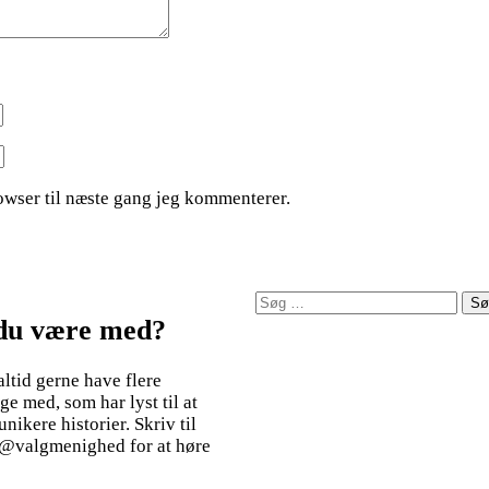
owser til næste gang jeg kommenterer.
Søg
efter:
 du være med?
 altid gerne have flere
ige med, som har lyst til at
ikere historier. Skriv til
@valgmenighed for at høre