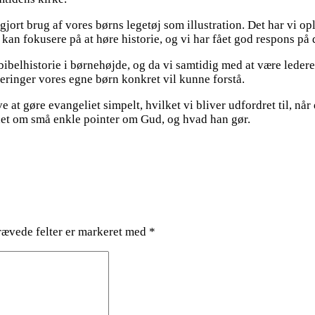
 gjort brug af vores børns legetøj som illustration. Det har vi o
an fokusere på at høre historie, og vi har fået god respons på d
 bibelhistorie i børnehøjde, og da vi samtidig med at være ledere
leringer vores egne børn konkret vil kunne forstå.
ve at gøre evangeliet simpelt, hvilket vi bliver udfordret til, nå
ndet om små enkle pointer om Gud, og hvad han gør.
ævede felter er markeret med
*