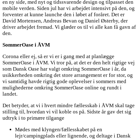
en ny side, med nyt og tidssvarende design og tilpasset den
mobile verden. Siden jul har vi arbejdet intensivt på den, og
forventer at kunne launche den i løbet af foråret. Det er
David Mortensen, Andreas Bevan og Daniel Østerby, der
driver arbejdet fremad. Vi glæder os til vi alle kan få gavn af
den.
SommerOase i ÅVM
Corona eller ej, så er vi er i gang med at planlægge
SommerOase i ÅVM. Vi tror på, at det er den helt rigtige vej
som Dansk Oase har valgt omkring SommerOase i år, da
usikkerheden omkring det store arrangement er for stor, og
vi samtidig havde rigtig gode oplevelser i sommers med
mulighederne omkring SommerOase online og rundt i
landet.
Det betyder, at vi i hvert mindre fællesskab i ÅVM skal tage
stilling til, hvordan vi vil koble os på. Sidste år gav det sig
udtryk i to primære tilgange
Mødes med klyngen/fællesskabet på en
lejr/campingplads eller lignende, og deltage i Dansk