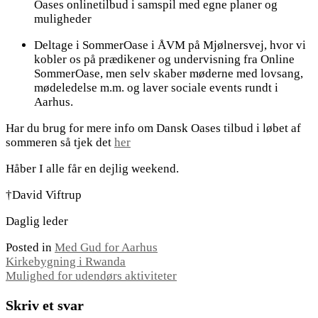
Oases onlinetilbud i samspil med egne planer og
muligheder
Deltage i SommerOase i ÅVM på Mjølnersvej, hvor vi
kobler os på prædikener og undervisning fra Online
SommerOase, men selv skaber møderne med lovsang,
mødeledelse m.m. og laver sociale events rundt i
Aarhus.
Har du brug for mere info om Dansk Oases tilbud i løbet af
sommeren så tjek det
her
Håber I alle får en dejlig weekend.
†David Viftrup
Daglig leder
Posted in
Med Gud for Aarhus
Indlægsnavigation
Kirkebygning i Rwanda
Mulighed for udendørs aktiviteter
Skriv et svar