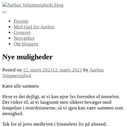
Skip
to
content
Forside
Med Gud for Aarhus
Centeret
Netværket
Om bloggen
Nye muligheder
Posted on
12. marts 2021
12. marts 2021
by
Aarhus
Valgmenighed
Kære alle sammen
Hvor er det dejligt, at vi kan øjne lys forenden af tunnelen.
Det virker til, at vi langsomt men sikkert bevæger mod
lempelser i restriktionerne, så vi igen kan være sammen som
menighed.
Tak for al jeres medleven i hinandens liv på afstand,