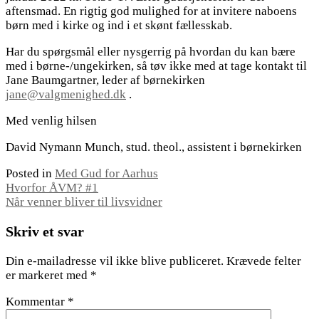
aftensmad. En rigtig god mulighed for at invitere naboens
børn med i kirke og ind i et skønt fællesskab.
Har du spørgsmål eller nysgerrig på hvordan du kan bære
med i børne-/ungekirken, så tøv ikke med at tage kontakt til
Jane Baumgartner, leder af børnekirken
jane@valgmenighed.dk
.
Med venlig hilsen
David Nymann Munch, stud. theol., assistent i børnekirken
Posted in
Med Gud for Aarhus
Indlægsnavigation
Hvorfor ÅVM? #1
Når venner bliver til livsvidner
Skriv et svar
Din e-mailadresse vil ikke blive publiceret.
Krævede felter
er markeret med
*
Kommentar
*