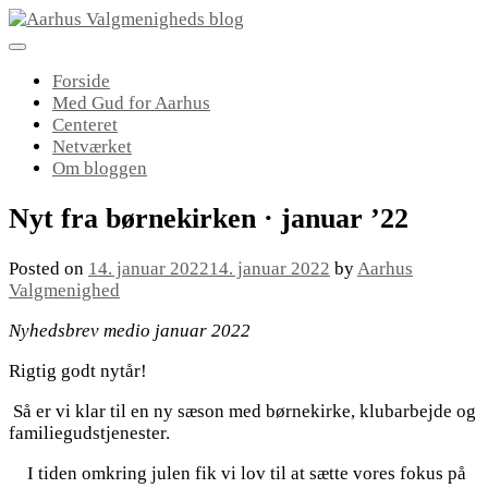
Skip
to
content
Forside
Med Gud for Aarhus
Centeret
Netværket
Om bloggen
Nyt fra børnekirken · januar ’22
Posted on
14. januar 2022
14. januar 2022
by
Aarhus
Valgmenighed
Nyhedsbrev medio januar 2022
Rigtig godt nytår!
Så er vi klar til en ny sæson med børnekirke, klubarbejde og
familiegudstjenester.
I tiden omkring julen fik vi lov til at sætte vores fokus på