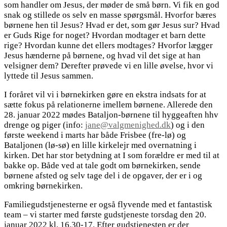
som handler om Jesus, der møder de små børn. Vi fik en god
snak og stillede os selv en masse spørgsmål. Hvorfor bæres
børnene hen til Jesus? Hvad er det, som gør Jesus sur? Hvad
er Guds Rige for noget? Hvordan modtager et barn dette
rige? Hvordan kunne det ellers modtages? Hvorfor lægger
Jesus hænderne på børnene, og hvad vil det sige at han
velsigner dem? Derefter prøvede vi en lille øvelse, hvor vi
lyttede til Jesus sammen.
I foråret vil vi i børnekirken gøre en ekstra indsats for at
sætte fokus på relationerne imellem børnene. Allerede den
28. januar 2022 mødes Bataljon-børnene til hyggeaften hhv
drenge og piger (info:
jane@valgmenighed.dk
) og i den
første weekend i marts har både Frisbee (fre-lø) og
Bataljonen (lø-sø) en lille kirkelejr med overnatning i
kirken. Det har stor betydning at I som forældre er med til at
bakke op. Både ved at tale godt om børnekirken, sende
børnene afsted og selv tage del i de opgaver, der er i og
omkring børnekirken.
Familiegudstjenesterne er også flyvende med et fantastisk
team – vi starter med første gudstjeneste torsdag den 20.
januar 2022 kl. 16.30-17. Efter gudstjenesten er der