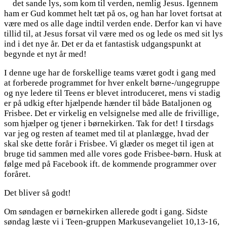
det sande lys, som kom til verden, nemlig Jesus. Igennem
ham er Gud kommet helt tæt på os, og han har lovet fortsat at
være med os alle dage indtil verden ende. Derfor kan vi have
tillid til, at Jesus forsat vil være med os og lede os med sit lys
ind i det nye år. Det er da et fantastisk udgangspunkt at
begynde et nyt år med!
I denne uge har de forskellige teams været godt i gang med
at forberede programmet for hver enkelt børne-/ungegruppe
og nye ledere til Teens er blevet introduceret, mens vi stadig
er på udkig efter hjælpende hænder til både Bataljonen og
Frisbee. Det er virkelig en velsignelse med alle de frivillige,
som hjælper og tjener i børnekirken. Tak for det! I tirsdags
var jeg og resten af teamet med til at planlægge, hvad der
skal ske dette forår i Frisbee. Vi glæder os meget til igen at
bruge tid sammen med alle vores gode Frisbee-børn. Husk at
følge med på Facebook ift. de kommende programmer over
foråret.
Det bliver så godt!
Om søndagen er børnekirken allerede godt i gang. Sidste
søndag læste vi i Teen-gruppen Markusevangeliet 10,13-16,